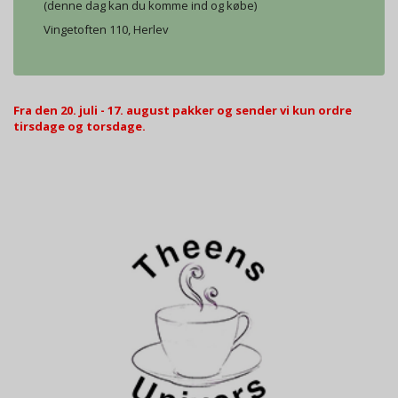
(denne dag kan du komme ind og købe)
Vingetoften 110, Herlev
Fra den 20. juli - 17. august pakker og sender vi kun ordre
tirsdage og torsdage.