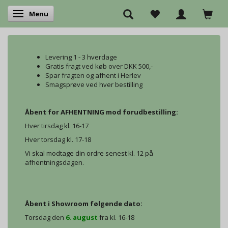
Menu
Skifte navigation
Levering 1 - 3 hverdage
Gratis fragt ved køb over DKK 500,-
Spar fragten og afhent i Herlev
Smagsprøve ved hver bestilling
Åbent for AFHENTNING mod forudbestilling:
Hver tirsdag kl. 16-17
Hver torsdag kl. 17-18
Vi skal modtage din ordre senest kl. 12 på
afhentningsdagen.
Åbent i Showroom følgende dato:
Torsdag den
6. august
fra kl. 16-18