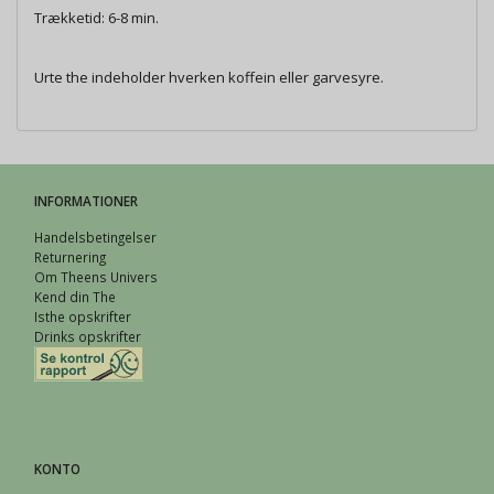
Trækketid: 6-8 min.
Urte the indeholder hverken koffein eller garvesyre.
INFORMATIONER
Handelsbetingelser
Returnering
Om Theens Univers
Kend din The
Isthe opskrifter
Drinks opskrifter
KONTO