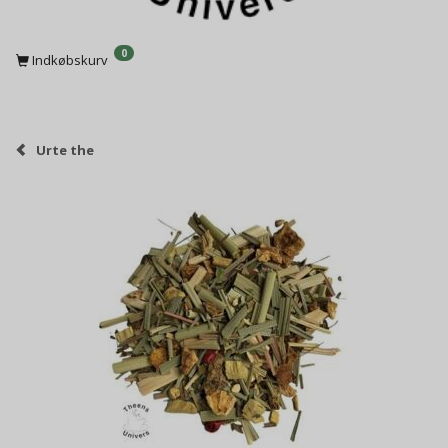
0
Indkøbskurv
Urte the