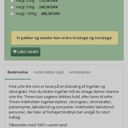
Vægt:
250g
120,00 DKK
Vægt:
500g
240,00 DKK
Vægt:
1000g
480,00 DKK
Vi pakker og sender kun ordre tirsdage og torsdage.
LÆG I KURV
Beskrivelse
Andre købte også
Anmeldelser
Frisk urte the som er lavet på en blanding af ingefær og
citrongræs. Hvis du elsker ingefær må du smage denne skønne
urte the. Theen kan sagtens drikkes kold, eller laves til isthe.
Theen indeholder ingefærstykker, citrongræs, citronskaller,
pebermynte, lakridsrod og sort peber. Indeholder lakridsrod -
personer, der lider af forhøjet blodtryk bør undgå for stort
indtag.
Tilberedes med 100°c varmt vand