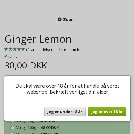
Zoom
Ginger Lemon
1
anmeldelser
Skriv anmeldelse
Pris fra
30,00 DKK
Rigtig lækker og frisk urte the, med en blanding af ingefær og
citrongræs.
Du skal være over 18 år for at handle på vores
webshop. Bekræft venligst din alder
Mere information
Model/varenr.:
Ginger Lemon
Jeg er under 18 år
Jeg er over 18 år
Vægt:
50g
30,00 DKK
Vægt:
100g
48,00 DKK