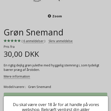
Zoom
Grøn Snemand
6
anmeldelser
Skriv anmeldelse
Pris fra
30,00 DKK
En rigtig dejlig grøn julethe med hyggelig stemning i, som tydeligt
bærer præg af årstiden.
Mere information
Model/varenr.:
Grøn Snemand
Vægt:
50g
30,00 DKK
Du skal være over 18 år for at handle på vores
Vægt:
100g
45,00 DKK
webshop. Bekræft venligst din alder