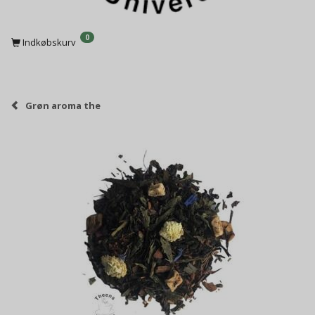
0
Indkøbskurv
Grøn aroma the