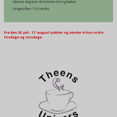
(denne dag kan du komme ind og købe)
Vingetoften 110, Herlev
Fra den 20. juli - 17. august pakker og sender vi kun ordre
tirsdage og torsdage.