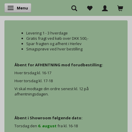
Menu
Skifte navigation
Levering 1 - 3 hverdage
Gratis fragt ved køb over DKK 500,-
Spar fragten og afhent i Herlev
Smagsprøve ved hver bestilling
Åbent for AFHENTNING mod forudbestilling:
Hver tirsdag kl. 16-17
Hver torsdag kl. 17-18
Vi skal modtage din ordre senest kl. 12 på
afhentningsdagen.
Åbent i Showroom følgende dato:
Torsdag den
6. august
fra kl. 16-18