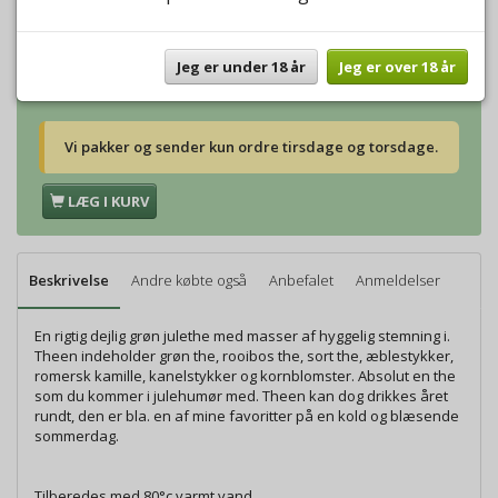
Vægt:
250g
112,00 DKK
Vægt:
500g
224,00 DKK
Vægt:
1000g
448,00 DKK
Jeg er under 18 år
Jeg er over 18 år
Vi pakker og sender kun ordre tirsdage og torsdage.
LÆG I KURV
Beskrivelse
Andre købte også
Anbefalet
Anmeldelser
En rigtig dejlig grøn julethe med masser af hyggelig stemning i.
Theen indeholder grøn the, rooibos the, sort the, æblestykker,
romersk kamille, kanelstykker og kornblomster. Absolut en the
som du kommer i julehumør med. Theen kan dog drikkes året
rundt, den er bla. en af mine favoritter på en kold og blæsende
sommerdag.
Tilberedes med 80°c varmt vand