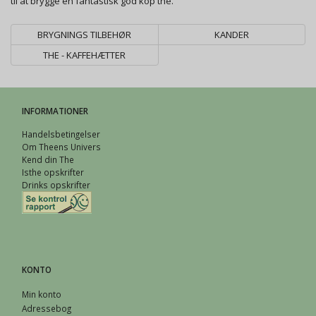
til at brygge en fantastisk god kop the.
BRYGNINGS TILBEHØR
KANDER
THE - KAFFEHÆTTER
INFORMATIONER
Handelsbetingelser
Om Theens Univers
Kend din The
Isthe opskrifter
Drinks opskrifter
KONTO
Min konto
Adressebog