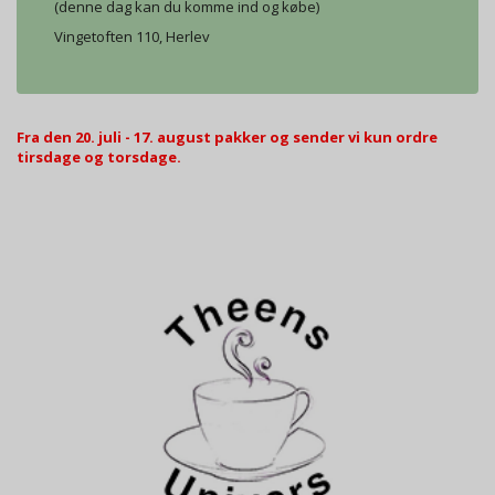
(denne dag kan du komme ind og købe)
Vingetoften 110, Herlev
Fra den 20. juli - 17. august pakker og sender vi kun ordre
tirsdage og torsdage.