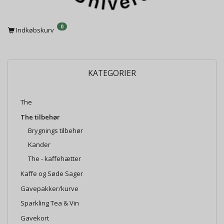
0
Indkøbskurv
KATEGORIER
The
The tilbehør
Brygnings tilbehør
Kander
The - kaffehætter
Kaffe og Søde Sager
Gavepakker/kurve
Sparkling Tea & Vin
Gavekort