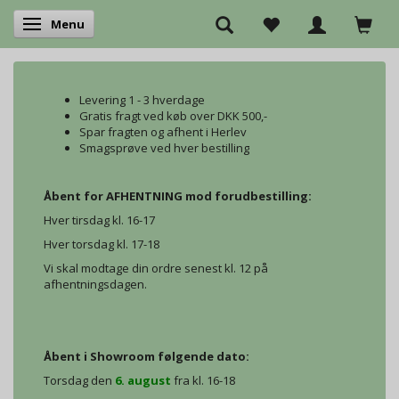
Menu
Skifte navigation
Levering 1 - 3 hverdage
Gratis fragt ved køb over DKK 500,-
Spar fragten og afhent i Herlev
Smagsprøve ved hver bestilling
Åbent for AFHENTNING mod forudbestilling:
Hver tirsdag kl. 16-17
Hver torsdag kl. 17-18
Vi skal modtage din ordre senest kl. 12 på
afhentningsdagen.
Åbent i Showroom følgende dato:
Torsdag den
6. august
fra kl. 16-18