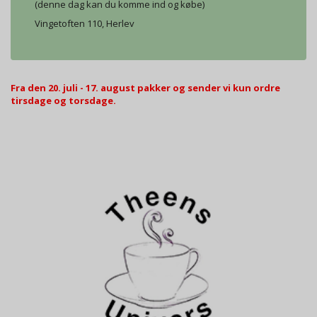
(denne dag kan du komme ind og købe)
Vingetoften 110, Herlev
Fra den 20. juli - 17. august pakker og sender vi kun ordre
tirsdage og torsdage.