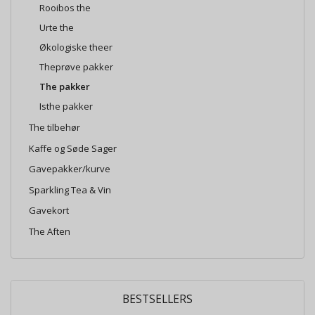
Rooibos the
Urte the
Økologiske theer
Theprøve pakker
The pakker
Isthe pakker
The tilbehør
Kaffe og Søde Sager
Gavepakker/kurve
Sparkling Tea & Vin
Gavekort
The Aften
BESTSELLERS