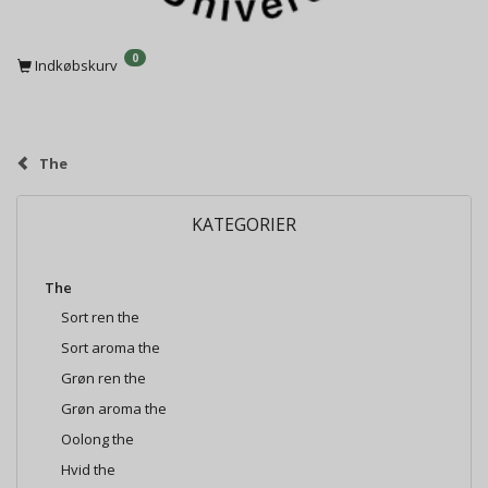
0
Indkøbskurv
The
KATEGORIER
The
Sort ren the
Sort aroma the
Grøn ren the
Grøn aroma the
Oolong the
Hvid the