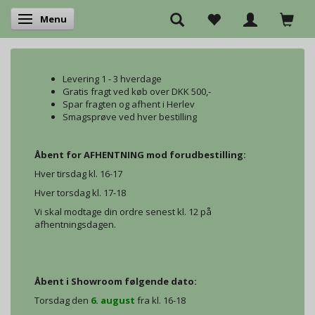
Menu
Skifte navigation
Levering 1 - 3 hverdage
Gratis fragt ved køb over DKK 500,-
Spar fragten og afhent i Herlev
Smagsprøve ved hver bestilling
Åbent for AFHENTNING mod forudbestilling:
Hver tirsdag kl. 16-17
Hver torsdag kl. 17-18
Vi skal modtage din ordre senest kl. 12 på
afhentningsdagen.
Åbent i Showroom følgende dato:
Torsdag den
6. august
fra kl. 16-18