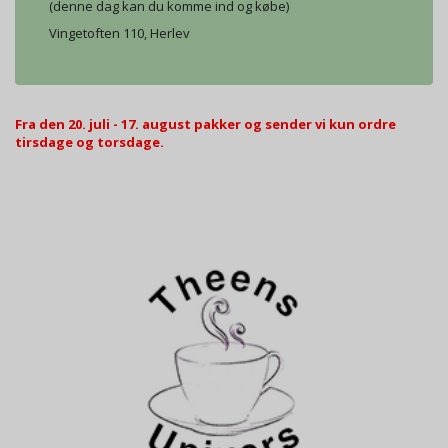
(denne dag kan du komme ind og købe)
Vingetoften 110, Herlev
Fra den 20. juli - 17. august pakker og sender vi kun ordre
tirsdage og torsdage.