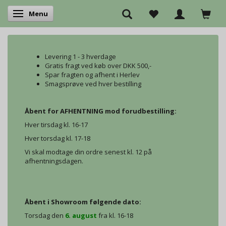
Menu
Skifte navigation
Levering 1 - 3 hverdage
Gratis fragt ved køb over DKK 500,-
Spar fragten og afhent i Herlev
Smagsprøve ved hver bestilling
Åbent for AFHENTNING mod forudbestilling:
Hver tirsdag kl. 16-17
Hver torsdag kl. 17-18
Vi skal modtage din ordre senest kl. 12 på
afhentningsdagen.
Åbent i Showroom følgende dato:
Torsdag den
6. august
fra kl. 16-18