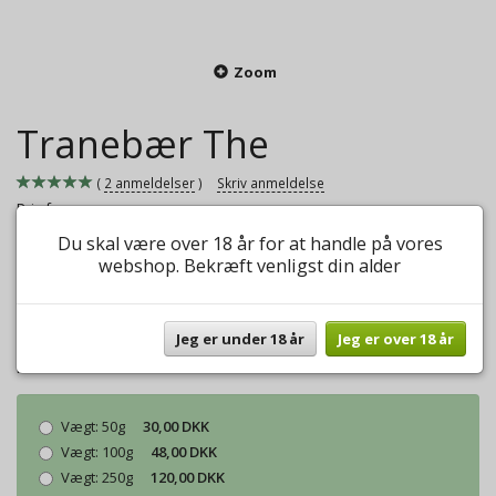
Zoom
Tranebær The
2
anmeldelser
Skriv anmeldelse
Pris fra
30,00 DKK
Du skal være over 18 år for at handle på vores
webshop. Bekræft venligst din alder
Fyldig sort the med tranebær.
Mere information
Jeg er under 18 år
Jeg er over 18 år
Model/varenr.:
Tranebær The
Vægt:
50g
30,00 DKK
Vægt:
100g
48,00 DKK
Vægt:
250g
120,00 DKK