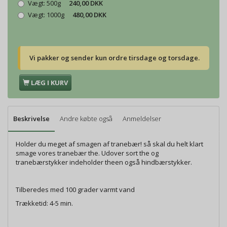
Vægt:
500g
240,00 DKK
Vægt:
1000g
480,00 DKK
Vi pakker og sender kun ordre tirsdage og torsdage.
LÆG I KURV
Beskrivelse
Andre købte også
Anmeldelser
Holder du meget af smagen af tranebær! så skal du helt klart
smage vores tranebær the. Udover sort the og
tranebærstykker indeholder theen også hindbærstykker.
Tilberedes med 100 grader varmt vand
Trækketid: 4-5 min.