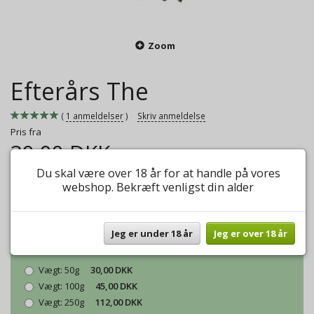
Zoom
Efterårs The
1
anmeldelser
Skriv anmeldelse
Pris fra
30,00 DKK
Du skal være over 18 år for at handle på vores
Lækker let krydret the til efterårets start.
webshop. Bekræft venligst din alder
Mere information
Model/varenr.:
Efterårs The
Jeg er under 18 år
Jeg er over 18 år
Vægt:
50g
30,00 DKK
Vægt:
100g
45,00 DKK
Vægt:
250g
112,00 DKK