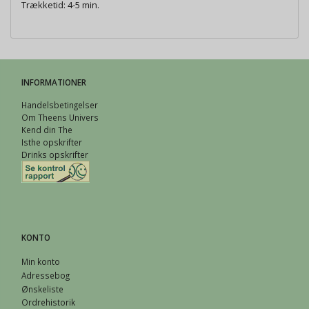
Trækketid: 4-5 min.
INFORMATIONER
Handelsbetingelser
Om Theens Univers
Kend din The
Isthe opskrifter
Drinks opskrifter
KONTO
Min konto
Adressebog
Ønskeliste
Ordrehistorik