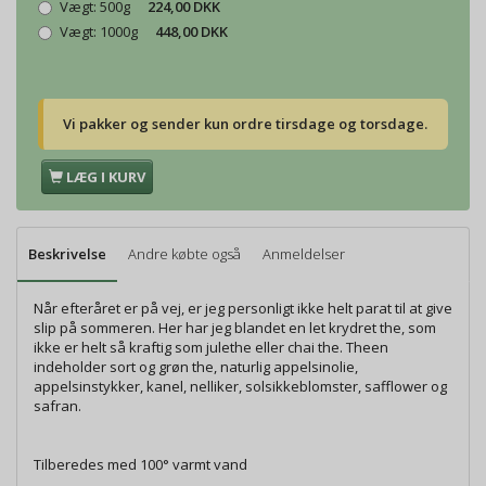
Vægt:
500g
224,00 DKK
Vægt:
1000g
448,00 DKK
Vi pakker og sender kun ordre tirsdage og torsdage.
LÆG I KURV
Beskrivelse
Andre købte også
Anmeldelser
Når efteråret er på vej, er jeg personligt ikke helt parat til at give
slip på sommeren. Her har jeg blandet en let krydret the, som
ikke er helt så kraftig som julethe eller chai the. Theen
indeholder sort og grøn the, naturlig appelsinolie,
appelsinstykker, kanel, nelliker, solsikkeblomster, safflower og
safran.
Tilberedes med 100° varmt vand