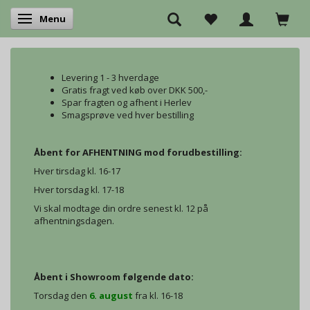
Menu
Skifte navigation
Levering 1 - 3 hverdage
Gratis fragt ved køb over DKK 500,-
Spar fragten og afhent i Herlev
Smagsprøve ved hver bestilling
Åbent for AFHENTNING mod forudbestilling:
Hver tirsdag kl. 16-17
Hver torsdag kl. 17-18
Vi skal modtage din ordre senest kl. 12 på
afhentningsdagen.
Åbent i Showroom følgende dato:
Torsdag den
6. august
fra kl. 16-18