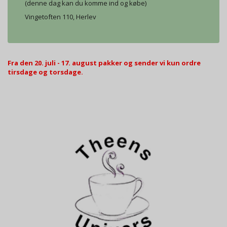
(denne dag kan du komme ind og købe)
Vingetoften 110, Herlev
Fra den 20. juli - 17. august pakker og sender vi kun ordre
tirsdage og torsdage.