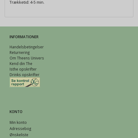
Trækketid: 4-5 min.
INFORMATIONER
Handelsbetingelser
Returnering
Om Theens Univers
Kend din The
Isthe opskrifter
Drinks opskrifter
KONTO
Min konto
Adressebog
Ønskeliste