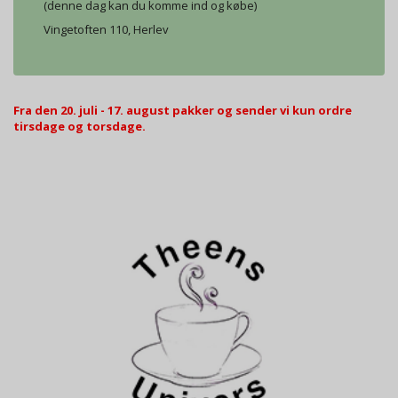
(denne dag kan du komme ind og købe)
Vingetoften 110, Herlev
Fra den 20. juli - 17. august pakker og sender vi kun ordre
tirsdage og torsdage.