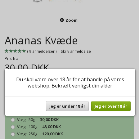
Zoom
Ananas Kvæde
9
anmeldelser
Skriv anmeldelse
Pris fra
30,00 DKK
Du skal være over 18 år for at handle på vores
Skøn frisk sort the med Ananas og Kvæde.
webshop. Bekræft venligst din alder
Mere information
Model/varenr.:
Ananas Kvæde
Jeg er under 18 år
Jeg er over 18 år
Vægt:
50g
30,00 DKK
Vægt:
100g
48,00 DKK
Vægt:
250g
120,00 DKK