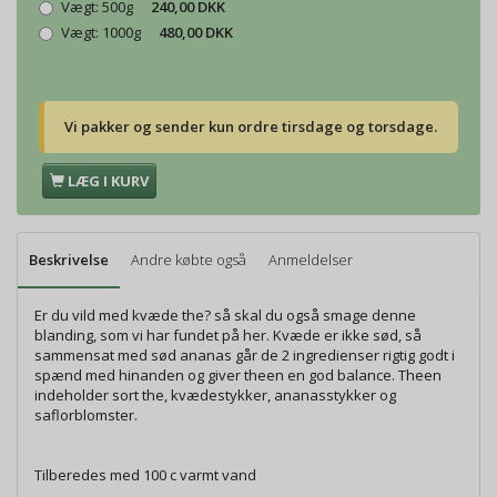
Vægt:
500g
240,00 DKK
Vægt:
1000g
480,00 DKK
Vi pakker og sender kun ordre tirsdage og torsdage.
LÆG I KURV
Beskrivelse
Andre købte også
Anmeldelser
Er du vild med kvæde the? så skal du også smage denne
blanding, som vi har fundet på her. Kvæde er ikke sød, så
sammensat med sød ananas går de 2 ingredienser rigtig godt i
spænd med hinanden og giver theen en god balance. Theen
indeholder sort the, kvædestykker, ananasstykker og
saflorblomster.
Tilberedes med 100 c varmt vand