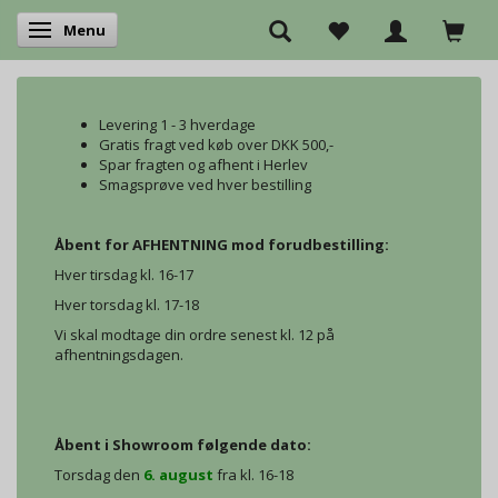
Menu
Skifte navigation
Levering 1 - 3 hverdage
Gratis fragt ved køb over DKK 500,-
Spar fragten og afhent i Herlev
Smagsprøve ved hver bestilling
Åbent for AFHENTNING mod forudbestilling:
Hver tirsdag kl. 16-17
Hver torsdag kl. 17-18
Vi skal modtage din ordre senest kl. 12 på
afhentningsdagen.
Åbent i Showroom følgende dato:
Torsdag den
6. august
fra kl. 16-18