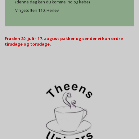
(denne dag kan du komme ind og købe)
Vingetoften 110, Herlev
Fra den 20. juli - 17. august pakker og sender vi kun ordre
tirsdage og torsdage.