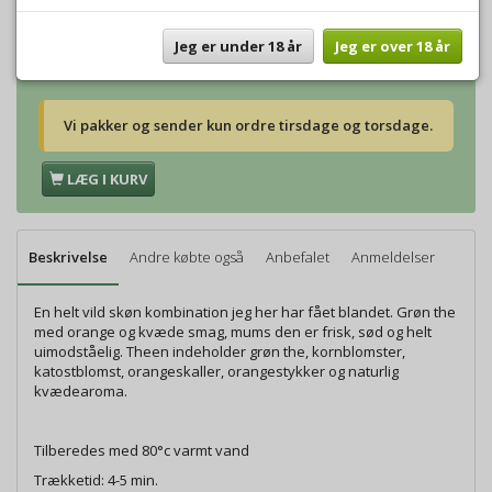
Vægt:
500g
260,00 DKK
Vægt:
1000g
520,00 DKK
Jeg er under 18 år
Jeg er over 18 år
Vi pakker og sender kun ordre tirsdage og torsdage.
LÆG I KURV
Beskrivelse
Andre købte også
Anbefalet
Anmeldelser
En helt vild skøn kombination jeg her har fået blandet. Grøn the
med orange og kvæde smag, mums den er frisk, sød og helt
uimodståelig. Theen indeholder grøn the, kornblomster,
katostblomst, orangeskaller, orangestykker og naturlig
kvædearoma.
Tilberedes med 80°c varmt vand
Trækketid: 4-5 min.