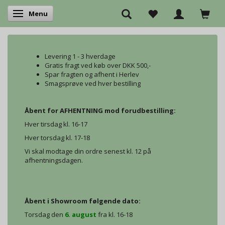
Menu
Skifte navigation
Levering 1 - 3 hverdage
Gratis fragt ved køb over DKK 500,-
Spar fragten og afhent i Herlev
Smagsprøve ved hver bestilling
Åbent for AFHENTNING mod forudbestilling:
Hver tirsdag kl. 16-17
Hver torsdag kl. 17-18
Vi skal modtage din ordre senest kl. 12 på
afhentningsdagen.
Åbent i Showroom følgende dato:
Torsdag den
6. august
fra kl. 16-18