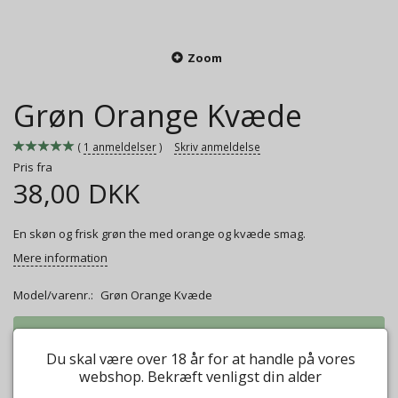
Zoom
Grøn Orange Kvæde
1
anmeldelser
Skriv anmeldelse
Pris fra
38,00 DKK
En skøn og frisk grøn the med orange og kvæde smag.
Mere information
Model/varenr.:
Grøn Orange Kvæde
Vægt:
50g
38,00 DKK
Du skal være over 18 år for at handle på vores
Vægt:
100g
52,00 DKK
webshop. Bekræft venligst din alder
Vægt:
250g
130,00 DKK