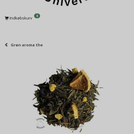
0
Indkøbskurv
Grøn aroma the