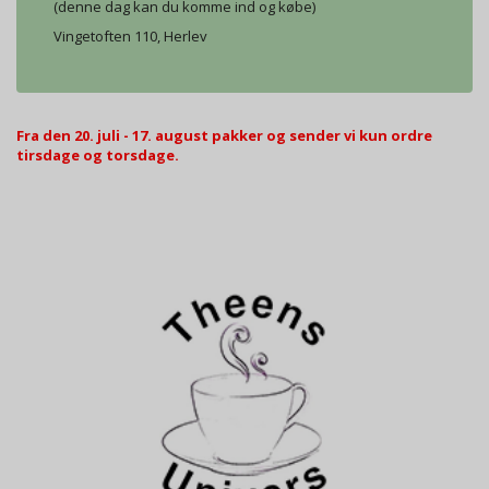
(denne dag kan du komme ind og købe)
Vingetoften 110, Herlev
Fra den 20. juli - 17. august pakker og sender vi kun ordre
tirsdage og torsdage.