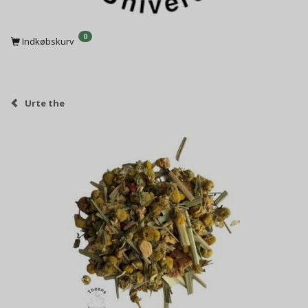
0
Indkøbskurv
Urte the