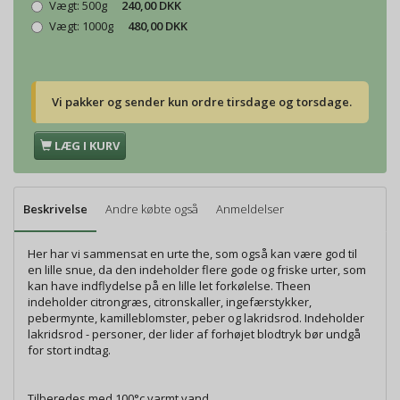
Vægt:
500g
240,00 DKK
Vægt:
1000g
480,00 DKK
Vi pakker og sender kun ordre tirsdage og torsdage.
LÆG I KURV
Beskrivelse
Andre købte også
Anmeldelser
Her har vi sammensat en urte the, som også kan være god til
en lille snue, da den indeholder flere gode og friske urter, som
kan have indflydelse på en lille let forkølelse. Theen
indeholder citrongræs, citronskaller, ingefærstykker,
pebermynte, kamilleblomster, peber og lakridsrod. Indeholder
lakridsrod - personer, der lider af forhøjet blodtryk bør undgå
for stort indtag.
Tilberedes med 100°c varmt vand