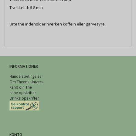
Trækketid: 6-8 min.
Urte the indeholder hverken koffein eller garvesyre.
INFORMATIONER
Handelsbetingelser
Om Theens Univers
Kend din The
Isthe opskrifter
Drinks opskrifter
KONTO