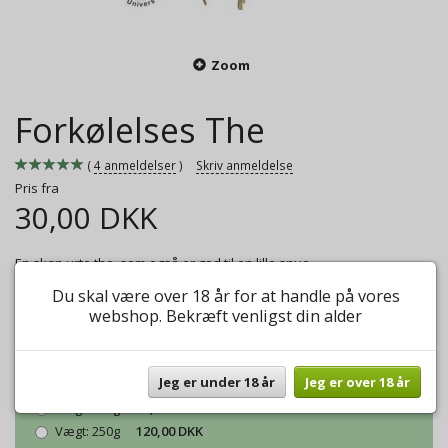
Zoom
Forkølelses The
4
anmeldelser
Skriv anmeldelse
Pris fra
30,00 DKK
En skøn urte the, som også er god til en lille snue.
Mere information
Du skal være over 18 år for at handle på vores
webshop. Bekræft venligst din alder
Model/varenr.:
Forkølelses The
Jeg er under 18 år
Jeg er over 18 år
Vægt:
50g
30,00 DKK
Vægt:
100g
48,00 DKK
Vægt:
250g
120,00 DKK