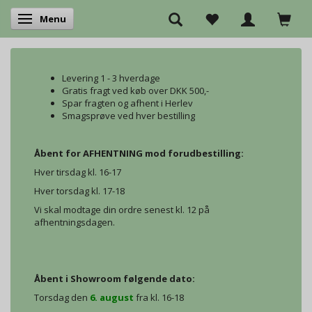
Menu
Skifte navigation
Levering 1 - 3 hverdage
Gratis fragt ved køb over DKK 500,-
Spar fragten og afhent i Herlev
Smagsprøve ved hver bestilling
Åbent for AFHENTNING mod forudbestilling:
Hver tirsdag kl. 16-17
Hver torsdag kl. 17-18
Vi skal modtage din ordre senest kl. 12 på
afhentningsdagen.
Åbent i Showroom følgende dato:
Torsdag den
6. august
fra kl. 16-18