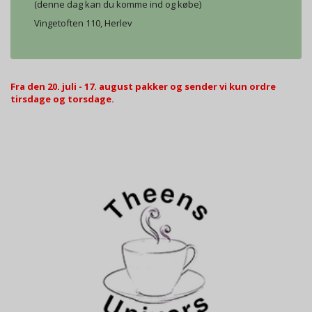
(denne dag kan du komme ind og købe)
Vingetoften 110, Herlev
Fra den 20. juli - 17. august pakker og sender vi kun ordre
tirsdage og torsdage.