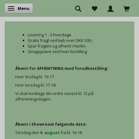
Menu
Skifte navigation
Levering 1 - 3 hverdage
Gratis fragt ved køb over DKK 500,-
Spar fragten og afhent i Herlev
Smagsprøve ved hver bestilling
Åbent for AFHENTNING mod forudbestilling:
Hver tirsdag kl. 16-17
Hver torsdag kl. 17-18
Vi skal modtage din ordre senest kl. 12 på
afhentningsdagen.
Åbent i Showroom følgende dato:
Torsdag den
6. august
fra kl. 16-18