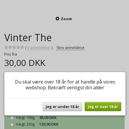
Zoom
Vinter The
0
anmeldelser
Skriv anmeldelse
Pris fra
30,00 DKK
En kraftig sort the med masser af krydderier og rosenblade i.
Du skal være over 18 år for at handle på vores
Mere information
webshop. Bekræft venligst din alder
Model/varenr.:
Vinter The
Jeg er under 18 år
Jeg er over 18 år
Vægt:
50g
30,00 DKK
Vægt:
100g
48,00 DKK
Vægt:
250g
120,00 DKK