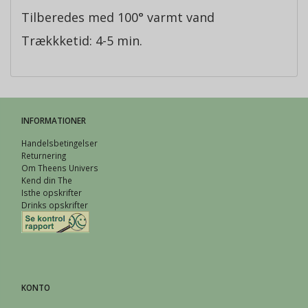
Tilberedes med 100° varmt vand
Trækkketid: 4-5 min.
INFORMATIONER
Handelsbetingelser
Returnering
Om Theens Univers
Kend din The
Isthe opskrifter
Drinks opskrifter
KONTO