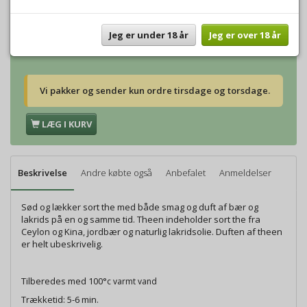
Vægt:
250g
112,00 DKK
Vægt:
500g
224,00 DKK
Vægt:
1000g
448,00 DKK
Jeg er under 18 år
Jeg er over 18 år
Vi pakker og sender kun ordre tirsdage og torsdage.
LÆG I KURV
Beskrivelse
Andre købte også
Anbefalet
Anmeldelser
Sød og lækker sort the med både smag og duft af bær og
lakrids på en og samme tid. Theen indeholder sort the fra
Ceylon og Kina, jordbær og naturlig lakridsolie. Duften af theen
er helt ubeskrivelig.
Tilberedes med 100°
c varmt vand
Trækketid: 5-6 min.