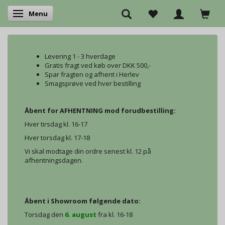
Menu
Skifte navigation
Levering 1 - 3 hverdage
Gratis fragt ved køb over DKK 500,-
Spar fragten og afhent i Herlev
Smagsprøve ved hver bestilling
Åbent for AFHENTNING mod forudbestilling:
Hver tirsdag kl. 16-17
Hver torsdag kl. 17-18
Vi skal modtage din ordre senest kl. 12 på
afhentningsdagen.
Åbent i Showroom følgende dato:
Torsdag den
6. august
fra kl. 16-18