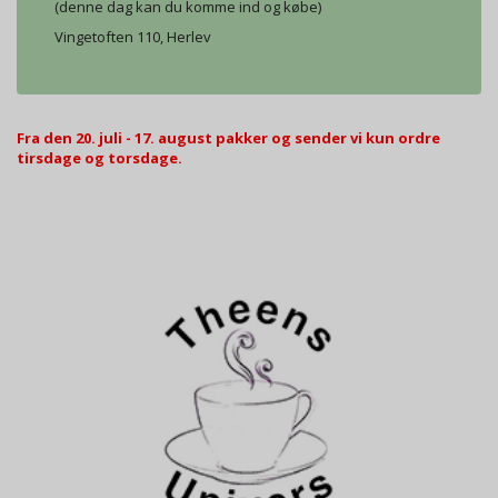
(denne dag kan du komme ind og købe)
Vingetoften 110, Herlev
Fra den 20. juli - 17. august pakker og sender vi kun ordre
tirsdage og torsdage.