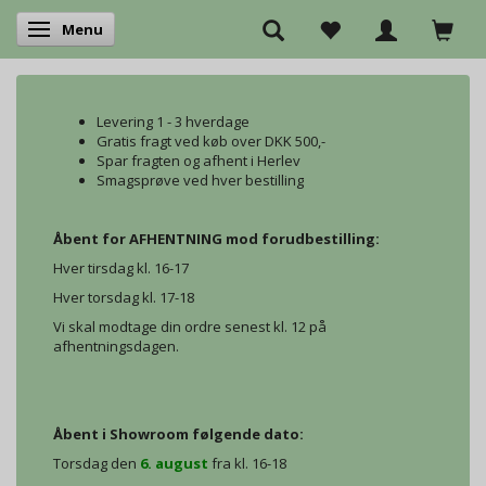
Menu
Skifte navigation
Levering 1 - 3 hverdage
Gratis fragt ved køb over DKK 500,-
Spar fragten og afhent i Herlev
Smagsprøve ved hver bestilling
Åbent for AFHENTNING mod forudbestilling:
Hver tirsdag kl. 16-17
Hver torsdag kl. 17-18
Vi skal modtage din ordre senest kl. 12 på
afhentningsdagen.
Åbent i Showroom følgende dato:
Torsdag den
6. august
fra kl. 16-18