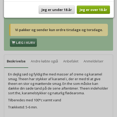
Vægt:
500g
224,00 DKK
Vægt:
1000g
448,00 DKK
Jeg er under 18 år
Jeg er over 18 år
Vi pakker og sender kun ordre tirsdage og torsdage.
LÆG I KURV
Beskrivelse
Andre købte også
Anbefalet
Anmeldelser
En dejlig sød og fyldig the med masser af creme og karamel
smag. Theen har stykker af karamel i, der er med til at give
theen en stor og mættende smag. En the som måske kan
dække din søde tand på de sene aftentimer. Theen indeholder
sort the, karamelstykker og naturlig flødearoma.
Tilberedes med 100°c varmt vand
Trækketid: 5-6 min.