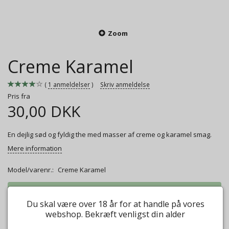
Zoom
Creme Karamel
1
anmeldelser
Skriv anmeldelse
Pris fra
30,00 DKK
En dejlig sød og fyldig the med masser af creme og karamel smag.
Mere information
Model/varenr.:
Creme Karamel
Vægt:
50g
30,00 DKK
Du skal være over 18 år for at handle på vores
Vægt:
100g
45,00 DKK
webshop. Bekræft venligst din alder
Vægt:
250g
112,00 DKK