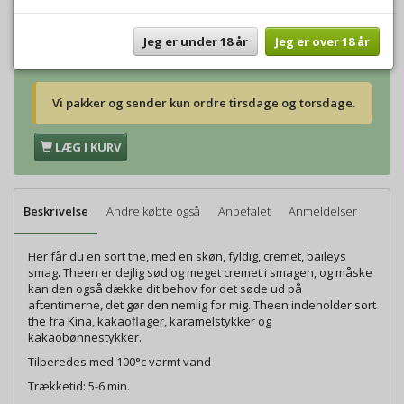
Vægt:
500g
224,00 DKK
Vægt:
1000g
448,00 DKK
Jeg er under 18 år
Jeg er over 18 år
Vi pakker og sender kun ordre tirsdage og torsdage.
LÆG I KURV
Beskrivelse
Andre købte også
Anbefalet
Anmeldelser
Her får du en sort the, med en skøn, fyldig, cremet, baileys
smag. Theen er dejlig sød og meget cremet i smagen, og måske
kan den også dække dit behov for det søde ud på
aftentimerne, det gør den nemlig for mig. Theen indeholder sort
the fra Kina, kakaoflager, karamelstykker og
kakaobønnestykker.
Tilberedes med 100°c varmt vand
Trækketid: 5-6 min.