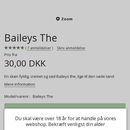
Zoom
Baileys The
7
anmeldelser
Skriv anmeldelse
Pris fra
30,00 DKK
En skøn fyldig, cremet og sød Baileys the, lige til den søde tand.
Mere information
Model/varenr.:
Baileys The
Vægt:
50g
30,00 DKK
Du skal være over 18 år for at handle på vores
Vægt:
100g
45,00 DKK
webshop. Bekræft venligst din alder
Vægt:
250g
112,00 DKK