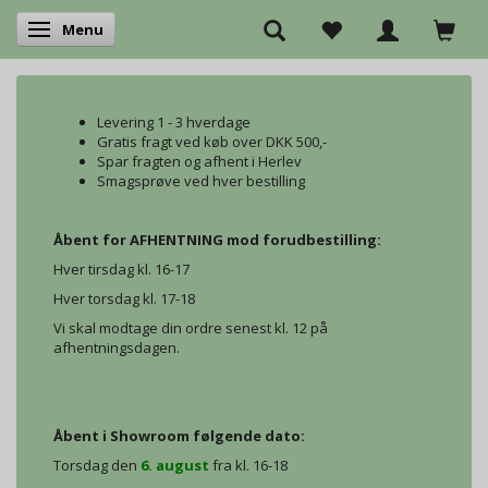
Menu
Skifte navigation
Levering 1 - 3 hverdage
Gratis fragt ved køb over DKK 500,-
Spar fragten og afhent i Herlev
Smagsprøve ved hver bestilling
Åbent for AFHENTNING mod forudbestilling:
Hver tirsdag kl. 16-17
Hver torsdag kl. 17-18
Vi skal modtage din ordre senest kl. 12 på
afhentningsdagen.
Åbent i Showroom følgende dato:
Torsdag den
6. august
fra kl. 16-18