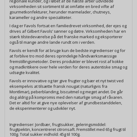
regionale kunder, og i løbet af de næste årtier udvidede
virksomheden sit sortiment til at omfatte en bred vifte af
gourmetkonfekturer, herunder marmelader, chutneys,
karameller og andre specialiteter.
I dag er Favols fortsat en familiedrevet virksomhed, der ejes og
drives af Gilbert Favols’ sønner og døtre. Virksomheden har en
stærk tilstedeværelse på det franske marked og eksporterer
også til mange andre lande rundt om i verden.
Favols er kendt for at bruge kun de bedste ingredienser og for
at forblive tro mod deres oprindelige håndværksmæssige
fremstillingsmetoder. Deres produkter er blevet rost af kokke
og madkritikere over hele verden for deres autentiske smag og
udsøgte kvalitet.
Favols er innovative og tør give frugter og bær et nyt twist ved
eksempelvis at tilsætte fransk nougat (naturligvis fra
Montlimar), peberblanding, biscuitmel og meget andet. De går
dog aldrig på kompromis med den naturlige smag af råvaren.
Det er altid for at give nye oplevelser af grundbestanddelen,
de eksperimenterer og udvikler nyt.
Ingredienser: Jordbær, frugtsukker, geleringsmiddel:
frugtpektin, koncentreret citronsaft. Fremstillet med 65g frugt til
100g. Total sukker indhold: 45g til 100g.