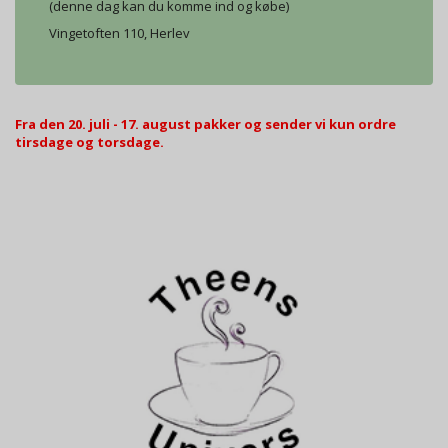
(denne dag kan du komme ind og købe)
Vingetoften 110, Herlev
Fra den 20. juli - 17. august pakker og sender vi kun ordre
tirsdage og torsdage.