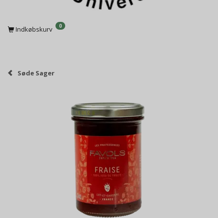
0
Indkøbskurv
Søde Sager