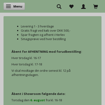
Menu
Skifte navigation
Levering 1 - 3 hverdage
Gratis fragt ved køb over DKK 500,-
Spar fragten og afhent i Herlev
Smagsprøve ved hver bestilling
Åbent for AFHENTNING mod forudbestilling:
Hver tirsdag kl. 16-17
Hver torsdag kl. 17-18
Vi skal modtage din ordre senest kl. 12 på
afhentningsdagen.
Åbent i Showroom følgende dato:
Torsdag den
6. august
fra kl. 16-18