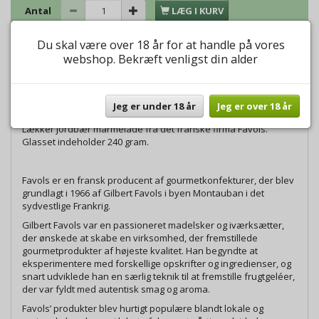
Antal
LÆG I KURV
Du skal være over 18 år for at handle på vores
Tilføj ønskeliste
webshop. Bekræft venligst din alder
Beskrivelse
Andre købte også
Anmeldelser
Jeg er under 18 år
Jeg er over 18 år
Lækker jordbær marmelade fra det franske firma Favols.
Glasset indeholder 240 gram.
Favols er en fransk producent af gourmetkonfekturer, der blev
grundlagt i 1966 af Gilbert Favols i byen Montauban i det
sydvestlige Frankrig.
Gilbert Favols var en passioneret madelsker og iværksætter,
der ønskede at skabe en virksomhed, der fremstillede
gourmetprodukter af højeste kvalitet. Han begyndte at
eksperimentere med forskellige opskrifter og ingredienser, og
snart udviklede han en særlig teknik til at fremstille frugtgeléer,
der var fyldt med autentisk smag og aroma.
Favols’ produkter blev hurtigt populære blandt lokale og