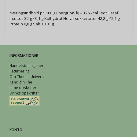
Næringsindhold pr. 100 g Energi 749 kJ – 176 kcal Fedt Heraf
mættet 0,2 g <0,1 g Kulhydrat Heraf sukkerarter 42,2 g 42,1 g
Protein 0,8 g Salt <0,01 g
INFORMATIONER
Handelsbetingelser
Returnering
Om Theens Univers
Kend din The
Isthe opskrifter
Drinks opskrifter
KONTO