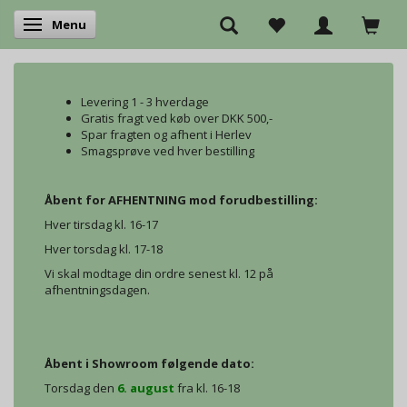
Menu
Skifte navigation
Levering 1 - 3 hverdage
Gratis fragt ved køb over DKK 500,-
Spar fragten og afhent i Herlev
Smagsprøve ved hver bestilling
Åbent for AFHENTNING mod forudbestilling:
Hver tirsdag kl. 16-17
Hver torsdag kl. 17-18
Vi skal modtage din ordre senest kl. 12 på
afhentningsdagen.
Åbent i Showroom følgende dato:
Torsdag den
6. august
fra kl. 16-18