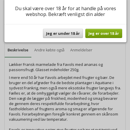
Vi pakker og sender kun ordre tirsdage og torsdage.
Du skal være over 18 år for at handle på vores
webshop. Bekræft venligst din alder
Antal
LÆG I KURV
Jeg er under 18 år
Jeg er over 18 år
Tilføj ønskeliste
Beskrivelse
Andre købte også
Anmeldelser
Lækker Fransk marmelade fra Favols med ananas og
passionsfrugt. Glasset indeholder 250g.
I mere end 50 år har Favols arbejdet med frugter og bær. De
bruger en del afgrøder fra de bedste plantager i Aquitiane i
sydvest Frankrig, men også mere eksotiske frugter langvejs fra.
Fælles er, at de omhyggeligt vælger de råvarer, de forarbejder.
Den vægt de lægger på friskhed, modenhed og smag bevarer
de gennem deres respektfulde forarbejdning, hvor
fastholdelsen af frugtens aroma og smag er afgørende for
Favols. Forarbejdningen foregår konkret gennem en skånsom
vakuumering ved lav temperatur.
Favols er innovative og tør give frugter og bær et nyt twist ved