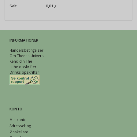
Salt 0,01 g
INFORMATIONER
Handelsbetingelser
Om Theens Univers
Kend din The
Isthe opskrifter
Drinks opskrifter
KONTO
Min konto
Adressebog
Ønskeliste