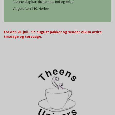
(denne dag kan du komme ind og købe)
Vingetoften 110, Herlev
Fra den 20. juli - 17. august pakker og sender vi kun ordre
tirsdage og torsdage.