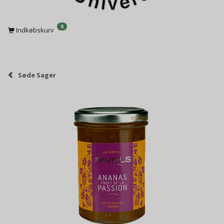
0
Indkøbskurv
Søde Sager