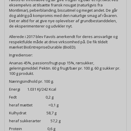
eksempelvis at tilsætte fransk nougat (naturligvis fra
Montlimar), peberblanding, biscuitmel og meget andet. De går
dog aldrig på kompromis med den naturlige smag af råvaren.
Det er altid for at give nye oplevelser af grundbestanddelen,
de eksperimenterer og udvikler nyt.
Allerede i 2017 blev Favols anerkendt for deres ansvarlige og
respektfulde måde at drive virksomhed på. De fik tildelt
mærket BioEntrepriseDurable (BioED).
Ingredienser:
Ananas 45%, passionsfrugt-pup 15%, rørsukker,
geleringsmiddel: Pektin. 60 g frugt/bær pr. 100 g. 60 g sukker pr.
100 g produkt.
Næringsindhold pr. 100 g.
Energi 1.031 KJ/242 Kcal
Fedt 0,2 g
heraf mættet <0,1 g
Kulhydrat 58,7 g
heraf sukkerarter 57,2 g
Protein 0,6 g