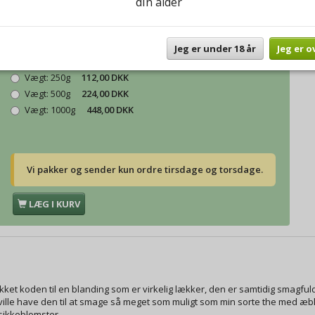
din alder
Model/varenr.:
Grøn Able Kvæde
Vægt:
50g
30,00 DKK
Jeg er under 18 år
Jeg er o
Vægt:
100g
45,00 DKK
Vægt:
250g
112,00 DKK
Vægt:
500g
224,00 DKK
Vægt:
1000g
448,00 DKK
Vi pakker og sender kun ordre tirsdage og torsdage.
LÆG I KURV
ækket koden til en blanding som er virkelig lækker, den er samtidig smagfu
 ville have den til at smage så meget som muligt som min sorte the med æ
sikkeblomster.