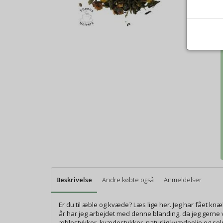
Beskrivelse
Andre købte også
Anmeldelser
Er du til æble og kvæde? Læs lige her. Jeg har fået kn
år har jeg arbejdet med denne blanding, da jeg gerne
æblestykker, kvædestykker, naturlig kvædeolie og sol