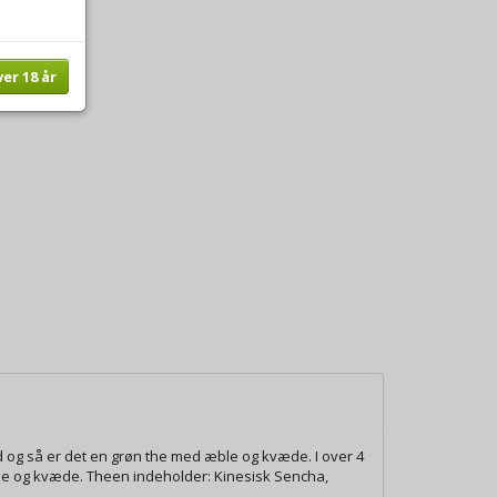
ver 18 år
ld og så er det en grøn the med æble og kvæde. I over 4
ble og kvæde. Theen indeholder: Kinesisk Sencha,