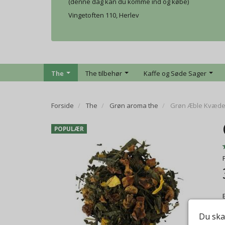
(denne dag kan du komme ind og købe)
Vingetoften 110, Herlev
The
The tilbehør
Kaffe og Søde Sager
Forside
The
Grøn aroma the
Grøn Æble Kvæd
POPULÆR
Du ska