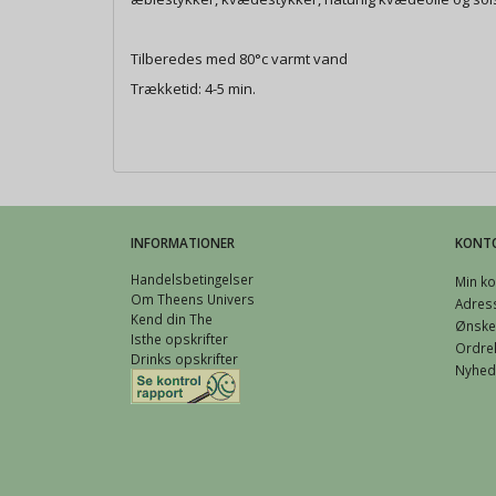
Tilberedes med 80°c varmt vand
Trækketid: 4-5 min.
INFORMATIONER
KONT
Handelsbetingelser
Min ko
Om Theens Univers
Adres
Kend din The
Ønskel
Isthe opskrifter
Ordreh
Drinks opskrifter
Nyhed