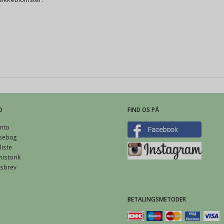
O
FIND OS PÅ
nto
sebog
iste
istorik
sbrev
BETALINGSMETODER