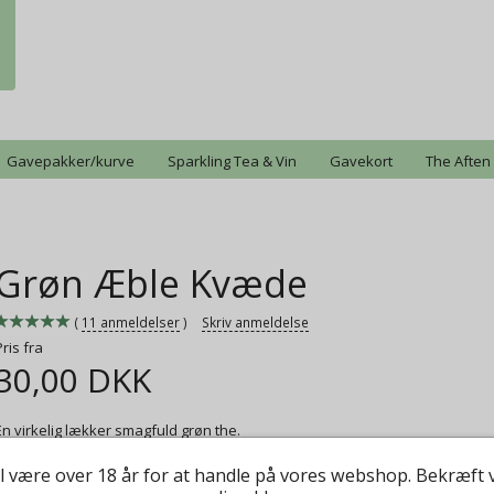
Gavepakker/kurve
Sparkling Tea & Vin
Gavekort
The Aften
e
Grøn Æble Kvæde
11
anmeldelser
Skriv anmeldelse
Pris fra
30,00 DKK
En virkelig lækker smagfuld grøn the.
Mere information
l være over 18 år for at handle på vores webshop. Bekræft 