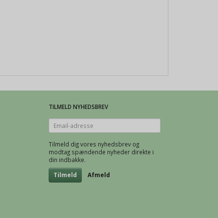
TILMELD NYHEDSBREV
Email-
adresse
Tilmeld dig vores nyhedsbrev og
modtag spændende nyheder direkte i
din indbakke.
Tilmeld
Afmeld