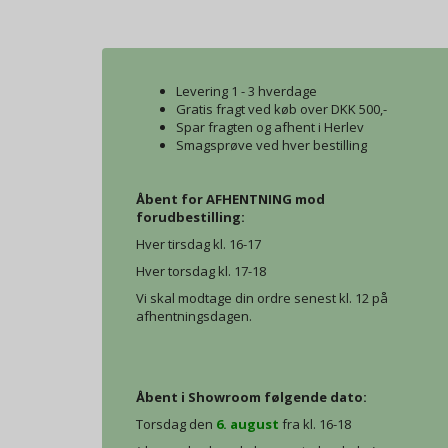
Levering 1 - 3 hverdage
Gratis fragt ved køb over DKK 500,-
Spar fragten og afhent i Herlev
Smagsprøve ved hver bestilling
Åbent for AFHENTNING mod
forudbestilling:
Hver tirsdag kl. 16-17
Hver torsdag kl. 17-18
Vi skal modtage din ordre senest kl. 12 på
afhentningsdagen.
Åbent i Showroom følgende dato:
Torsdag den
6. august
fra kl. 16-18