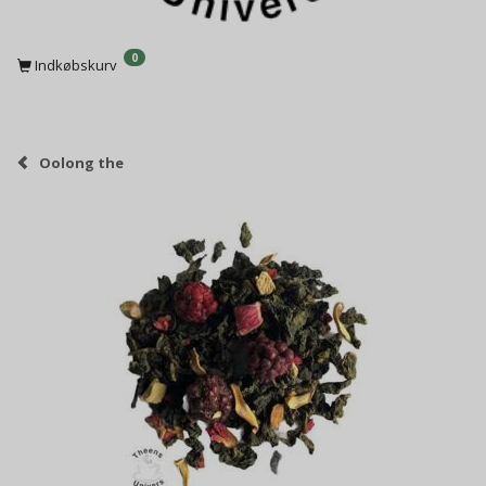
0
Indkøbskurv
Oolong the