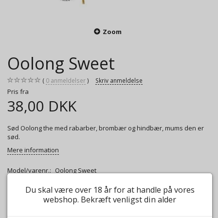
Zoom
Oolong Sweet
0
anmeldelser
Skriv anmeldelse
Pris fra
38,00 DKK
Sød Oolong the med rabarber, brombær og hindbær, mums den er
sød.
Mere information
Model/varenr.:
Oolong Sweet
Du skal være over 18 år for at handle på vores
Vægt:
50g
38,00 DKK
webshop. Bekræft venligst din alder
Vægt:
100g
55,00 DKK