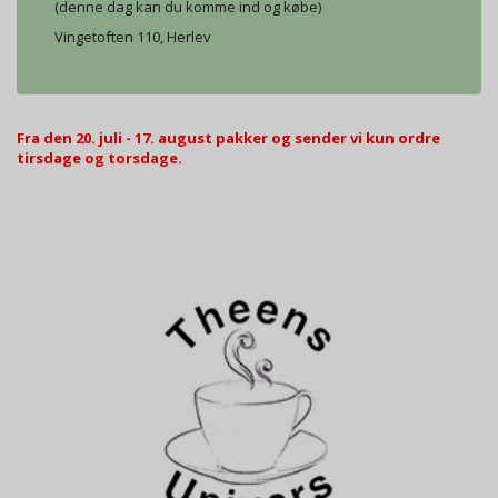
(denne dag kan du komme ind og købe)
Vingetoften 110, Herlev
Fra den 20. juli - 17. august pakker og sender vi kun ordre
tirsdage og torsdage.