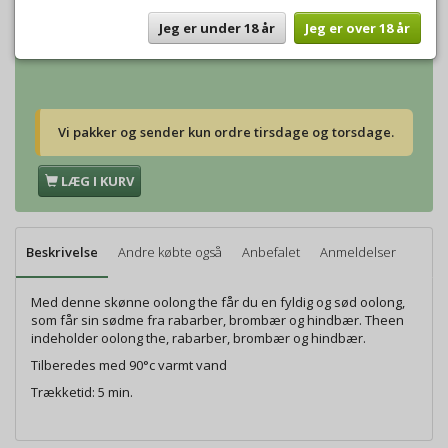
Vægt:
250g
137,50 DKK
Vægt:
500g
275,00 DKK
Jeg er under 18 år
Jeg er over 18 år
Vægt:
1000g
550,00 DKK
Vi pakker og sender kun ordre tirsdage og torsdage.
LÆG I KURV
Beskrivelse
Andre købte også
Anbefalet
Anmeldelser
Med denne skønne oolong the får du en fyldig og sød oolong,
som får sin sødme fra rabarber, brombær og hindbær. Theen
indeholder oolong the, rabarber, brombær og hindbær.
Tilberedes med 90°c varmt vand
Trækketid: 5 min.