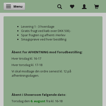
Menu
Skifte navigation
Levering 1 - 3 hverdage
Gratis fragt ved køb over DKK 500,-
Spar fragten og afhent i Herlev
Smagsprøve ved hver bestilling
Åbent for AFHENTNING mod forudbestilling:
Hver tirsdag kl. 16-17
Hver torsdag kl. 17-18
Vi skal modtage din ordre senest kl. 12 på
afhentningsdagen.
Åbent i Showroom følgende dato:
Torsdag den
6. august
fra kl. 16-18