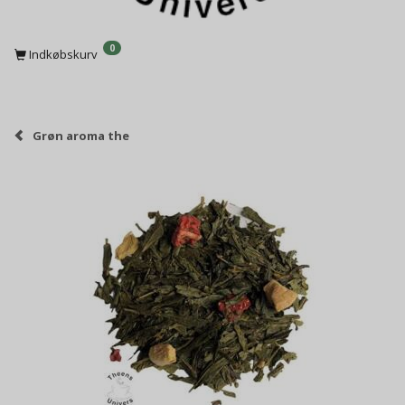
0
Indkøbskurv
Grøn aroma the