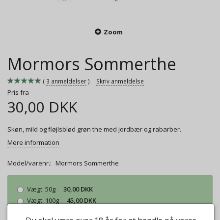
Zoom
Mormors Sommerthe
3
anmeldelser
Skriv anmeldelse
Pris fra
30,00 DKK
Skøn, mild og fløjlsblød grøn the med jordbær og rabarber.
Mere information
Model/varenr.:
Mormors Sommerthe
Vægt:
50g
30,00 DKK
Vægt:
100g
45,00 DKK
Vægt:
250g
112,00 DKK