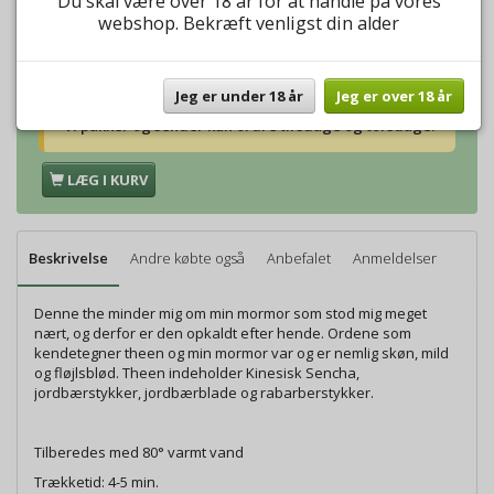
Du skal være over 18 år for at handle på vores
Vægt:
500g
224,00 DKK
webshop. Bekræft venligst din alder
Vægt:
1000g
448,00 DKK
Jeg er under 18 år
Jeg er over 18 år
Vi pakker og sender kun ordre tirsdage og torsdage.
LÆG I KURV
Beskrivelse
Andre købte også
Anbefalet
Anmeldelser
Denne the minder mig om min mormor som stod mig meget
nært, og derfor er den opkaldt efter hende. Ordene som
kendetegner theen og min mormor var og er nemlig skøn, mild
og fløjlsblød. Theen indeholder Kinesisk Sencha,
jordbærstykker, jordbærblade og rabarberstykker.
Tilberedes med 80° varmt vand
Trækketid: 4-5 min.