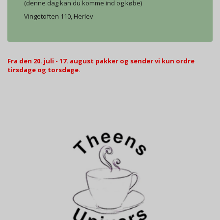
(denne dag kan du komme ind og købe)
Vingetoften 110, Herlev
Fra den 20. juli - 17. august pakker og sender vi kun ordre
tirsdage og torsdage.