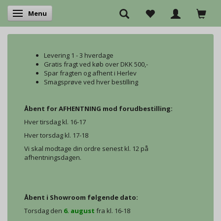
Menu
Skifte navigation
Levering 1 - 3 hverdage
Gratis fragt ved køb over DKK 500,-
Spar fragten og afhent i Herlev
Smagsprøve ved hver bestilling
Åbent for AFHENTNING mod forudbestilling:
Hver tirsdag kl. 16-17
Hver torsdag kl. 17-18
Vi skal modtage din ordre senest kl. 12 på
afhentningsdagen.
Åbent i Showroom følgende dato:
Torsdag den
6. august
fra kl. 16-18