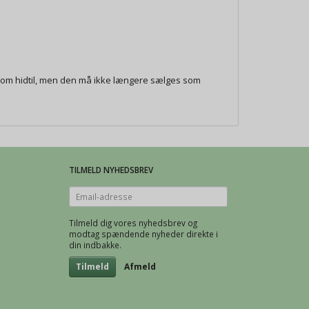
 som hidtil, men den må ikke længere sælges som
TILMELD NYHEDSBREV
Email-
adresse
Tilmeld dig vores nyhedsbrev og
modtag spændende nyheder direkte i
din indbakke.
Tilmeld
Afmeld