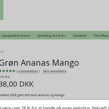
Gavepakker/kurve
Sparkling Tea & Vin
Gavekort
The Aften
ngo
Grøn Ananas Mango
6
anmeldelser
Skriv anmeldelse
Pris fra
38,00 DKK
Sødme fyldt grøn the med ananas og mango.
Mere information
l være over 18 år for at handle på vores webshop. Bekræft 