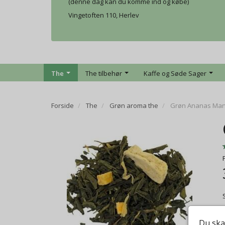
(denne dag kan du komme ind og købe)
Vingetoften 110, Herlev
The
The tilbehør
Kaffe og Søde Sager
Forside
The
Grøn aroma the
Grøn Ananas Ma
Du ska