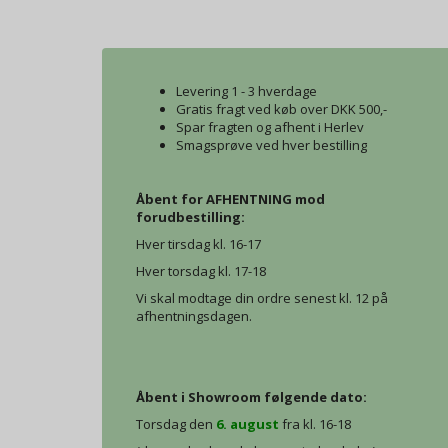
Levering 1 - 3 hverdage
Gratis fragt ved køb over DKK 500,-
Spar fragten og afhent i Herlev
Smagsprøve ved hver bestilling
Åbent for AFHENTNING mod
forudbestilling:
Hver tirsdag kl. 16-17
Hver torsdag kl. 17-18
Vi skal modtage din ordre senest kl. 12 på
afhentningsdagen.
Åbent i Showroom følgende dato:
Torsdag den
6. august
fra kl. 16-18