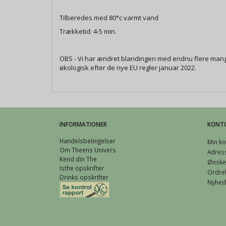
Tilberedes med 80°c varmt vand
Trækketid: 4-5 min.
OBS - Vi har ændret blandingen med endnu flere mango
økologisk efter de nye EU regler januar 2022.
INFORMATIONER
KONT
Handelsbetingelser
Min ko
Om Theens Univers
Adres
Kend din The
Ønskel
Isthe opskrifter
Ordreh
Drinks opskrifter
Nyhed