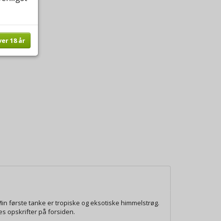
ver 18 år
n første tanke er tropiske og eksotiske himmelstrøg.
s opskrifter på forsiden.