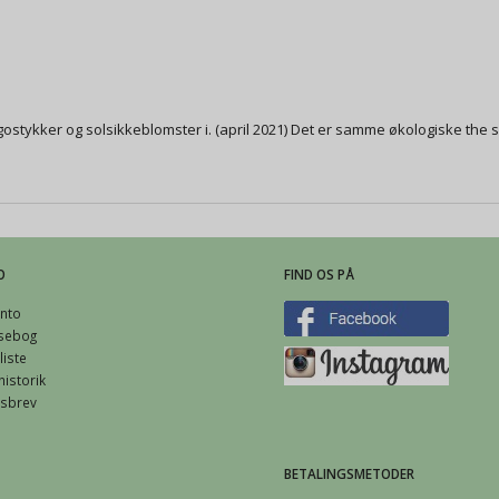
stykker og solsikkeblomster i. (april 2021) Det er samme økologiske the
O
FIND OS PÅ
nto
sebog
iste
istorik
sbrev
BETALINGSMETODER