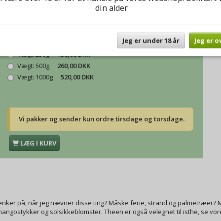
Model/varenr.:
Grøn Ananas Mango
din alder
Vægt:
50g
38,00 DKK
Jeg er under 18 år
Jeg er o
Vægt:
100g
52,00 DKK
Vægt:
250g
130,00 DKK
Vægt:
500g
260,00 DKK
Vægt:
1000g
520,00 DKK
Vi pakker og sender kun ordre tirsdage og torsdage.
LÆG I KURV
ker på, når jeg nævner disse ting? Måske ferie, strand og palmetræer? Mi
ngostykker og solsikkeblomster. Theen er også velegnet til isthe, se vore