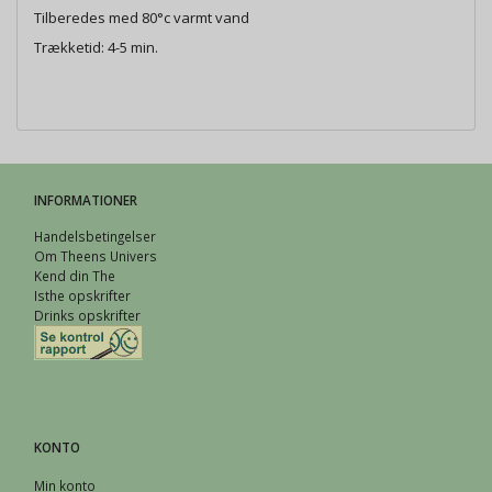
Tilberedes med 80°c varmt vand
Trækketid: 4-5 min.
INFORMATIONER
Handelsbetingelser
Om Theens Univers
Kend din The
Isthe opskrifter
Drinks opskrifter
KONTO
Min konto