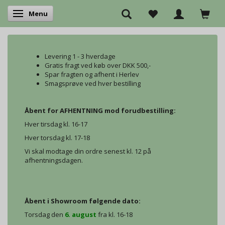
Menu
Skifte navigation
Levering 1 - 3 hverdage
Gratis fragt ved køb over DKK 500,-
Spar fragten og afhent i Herlev
Smagsprøve ved hver bestilling
Åbent for AFHENTNING mod forudbestilling:
Hver tirsdag kl. 16-17
Hver torsdag kl. 17-18
Vi skal modtage din ordre senest kl. 12 på
afhentningsdagen.
Åbent i Showroom følgende dato:
Torsdag den
6. august
fra kl. 16-18