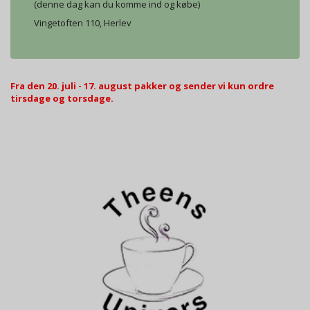
(denne dag kan du komme ind og købe)
Vingetoften 110, Herlev
Fra den 20. juli - 17. august pakker og sender vi kun ordre
tirsdage og torsdage.