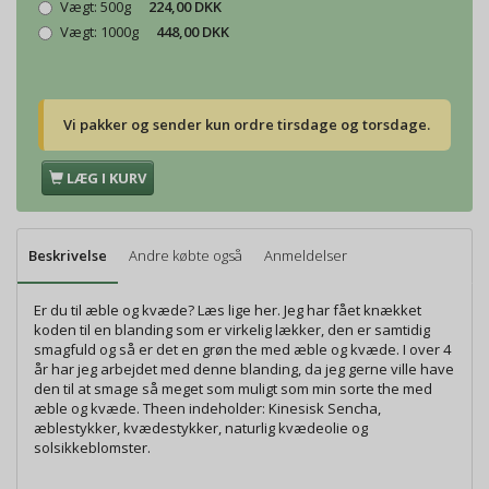
Vægt:
500g
224,00 DKK
Vægt:
1000g
448,00 DKK
Vi pakker og sender kun ordre tirsdage og torsdage.
LÆG I KURV
Beskrivelse
Andre købte også
Anmeldelser
Er du til æble og kvæde? Læs lige her. Jeg har fået knækket
koden til en blanding som er virkelig lækker, den er samtidig
smagfuld og så er det en grøn the med æble og kvæde. I over 4
år har jeg arbejdet med denne blanding, da jeg gerne ville have
den til at smage så meget som muligt som min sorte the med
æble og kvæde. Theen indeholder: Kinesisk Sencha,
æblestykker, kvædestykker, naturlig kvædeolie og
solsikkeblomster.