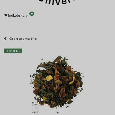
0
Indkøbskurv
Grøn aroma the
POPULÆR