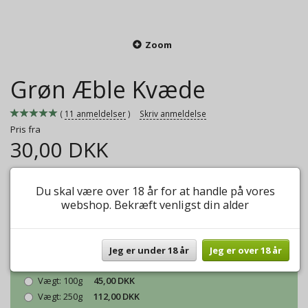
Zoom
Grøn Æble Kvæde
11
anmeldelser
Skriv anmeldelse
Pris fra
30,00 DKK
En virkelig lækker smagfuld grøn the.
Du skal være over 18 år for at handle på vores
Mere information
webshop. Bekræft venligst din alder
Model/varenr.:
Grøn Able Kvæde
Jeg er under 18 år
Jeg er over 18 år
Vægt:
50g
30,00 DKK
Vægt:
100g
45,00 DKK
Vægt:
250g
112,00 DKK