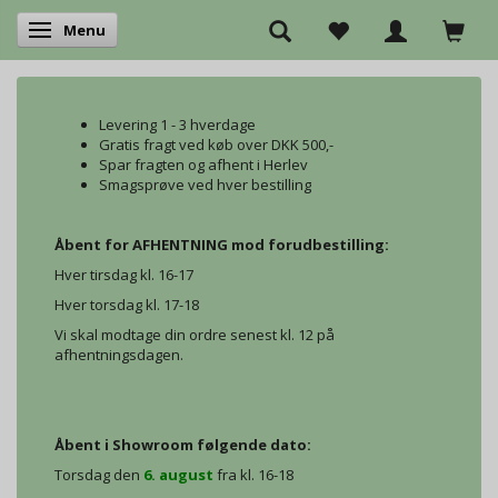
Menu
Skifte navigation
Levering 1 - 3 hverdage
Gratis fragt ved køb over DKK 500,-
Spar fragten og afhent i Herlev
Smagsprøve ved hver bestilling
Åbent for AFHENTNING mod forudbestilling:
Hver tirsdag kl. 16-17
Hver torsdag kl. 17-18
Vi skal modtage din ordre senest kl. 12 på
afhentningsdagen.
Åbent i Showroom følgende dato:
Torsdag den
6. august
fra kl. 16-18