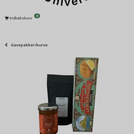
0
Indkøbskurv
Gavepakker/kurve