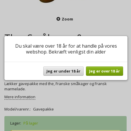
Zoom
The, Småkager &
Du skal være over 18 år for at handle på vores
Marmelade
webshop. Bekræft venligst din alder
0
anmeldelser
Skriv anmeldelse
145,00 DKK
Jeg er under 18 år
Jeg er over 18 år
Lækker gavepakke med the, Franske småkager og Fransk
marmelade.
Mere information
Model/varenr.:
Gavepakke
Lager:
På lager