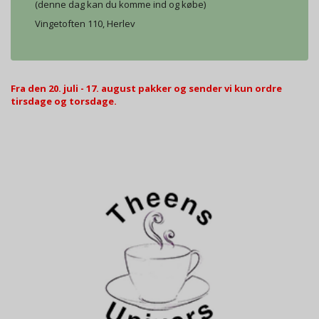
(denne dag kan du komme ind og købe)
Vingetoften 110, Herlev
Fra den 20. juli - 17. august pakker og sender vi kun ordre
tirsdage og torsdage.