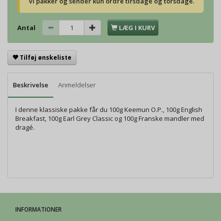
Vi pakker og sender kun ordre tirsdage og torsdage.
Antal
LÆG I KURV
Tilføj ønskeliste
Beskrivelse
Anmeldelser
I denne klassiske pakke får du 100g Keemun O.P., 100g English
Breakfast, 100g Earl Grey Classic og 100g Franske mandler med
dragé.
INFORMATIONER