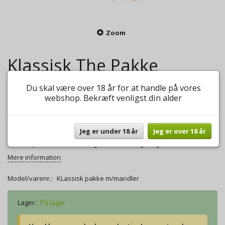
Zoom
Klassisk The Pakke
m/Franske mandler
Du skal være over 18 år for at handle på vores
webshop. Bekræft venligst din alder
0
anmeldelser
Skriv anmeldelse
185,00 DKK
Jeg er under 18 år
Jeg er over 18 år
I denne pakke får du 3 x 100g klassisk the og 100g Franske mandler.
Mere information
Model/varenr.:
KLassisk pakke m/mandler
Lager:
På lager