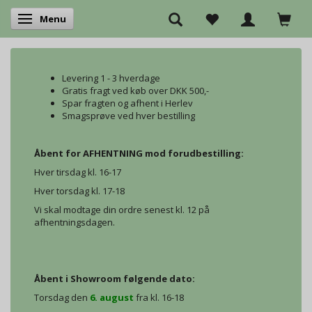
Menu
Skifte navigation
Levering 1 - 3 hverdage
Gratis fragt ved køb over DKK 500,-
Spar fragten og afhent i Herlev
Smagsprøve ved hver bestilling
Åbent for AFHENTNING mod forudbestilling:
Hver tirsdag kl. 16-17
Hver torsdag kl. 17-18
Vi skal modtage din ordre senest kl. 12 på
afhentningsdagen.
Åbent i Showroom følgende dato:
Torsdag den
6. august
fra kl. 16-18