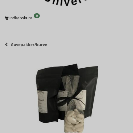
0
Indkøbskurv
Gavepakker/kurve