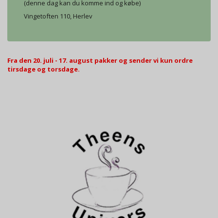
(denne dag kan du komme ind og købe)
Vingetoften 110, Herlev
Fra den 20. juli - 17. august pakker og sender vi kun ordre
tirsdage og torsdage.