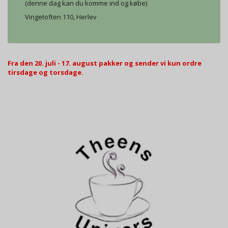
(denne dag kan du komme ind og købe)
Vingetoften 110, Herlev
Fra den 20. juli - 17. august pakker og sender vi kun ordre
tirsdage og torsdage.