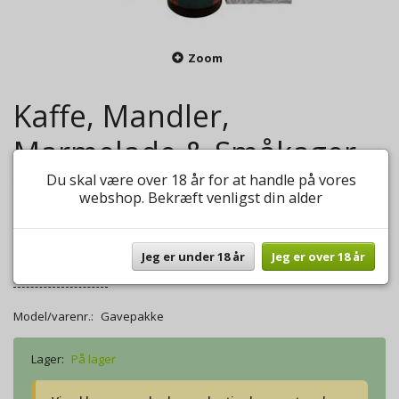
Zoom
Kaffe, Mandler,
Marmelade & Småkager
Du skal være over 18 år for at handle på vores
0
anmeldelser
Skriv anmeldelse
webshop. Bekræft venligst din alder
220,00 DKK
Lækker gavepakke med kaffe og mange lækkerier.
Jeg er under 18 år
Jeg er over 18 år
Mere information
Model/varenr.:
Gavepakke
Lager:
På lager