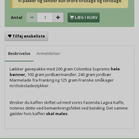
Vi pakker og sender kun ordre tirsdage og torsdage.
Antal
LÆG I KURV
Tilføj ønskeliste
Beskrivelse
Anmeldelser
Lækker gavepakke med 200 gram Colombia Supremo
hele
bønner,
100 gram jordbærmandler, 240 gram jordbær
Marmelade fra Frankrig og 125 gram Franske småkager
m/chokoladestykker.
Ønsker du kaffen skiftet ud med vores Fazenda Lagoa Kaffe,
noteres dette ved bemærkningsfeltet ved betaling. Det samme
gælder hvis kaffen
skal males
.