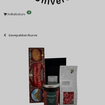
0
Indkøbskurv
Gavepakker/kurve