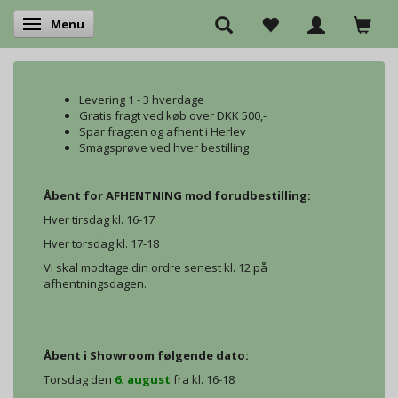
Menu
Skifte navigation
Levering 1 - 3 hverdage
Gratis fragt ved køb over DKK 500,-
Spar fragten og afhent i Herlev
Smagsprøve ved hver bestilling
Åbent for AFHENTNING mod forudbestilling:
Hver tirsdag kl. 16-17
Hver torsdag kl. 17-18
Vi skal modtage din ordre senest kl. 12 på
afhentningsdagen.
Åbent i Showroom følgende dato:
Torsdag den
6. august
fra kl. 16-18