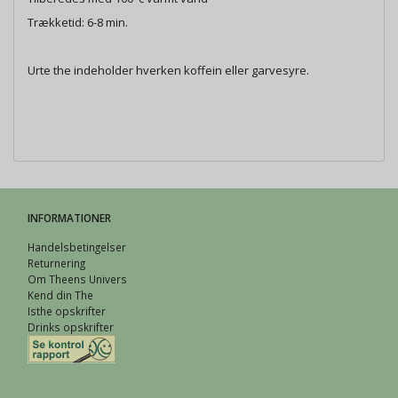
Trækketid: 6-8 min.
Urte the indeholder hverken koffein eller garvesyre.
INFORMATIONER
Handelsbetingelser
Returnering
Om Theens Univers
Kend din The
Isthe opskrifter
Drinks opskrifter