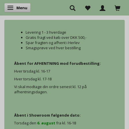
Menu
Skifte navigation
Levering 1 - 3 hverdage
Gratis fragt ved køb over DKK 500,-
Spar fragten og afhent i Herlev
Smagsprøve ved hver bestilling
Åbent for AFHENTNING mod forudbestilling:
Hver tirsdag kl. 16-17
Hver torsdag kl. 17-18
Vi skal modtage din ordre senest kl. 12 på
afhentningsdagen.
Åbent i Showroom følgende dato:
Torsdag den
6. august
fra kl. 16-18