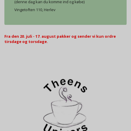
(denne dag kan du komme ind og købe)
Vingetoften 110, Herlev
Fra den 20. juli - 17. august pakker og sender vi kun ordre
tirsdage og torsdage.