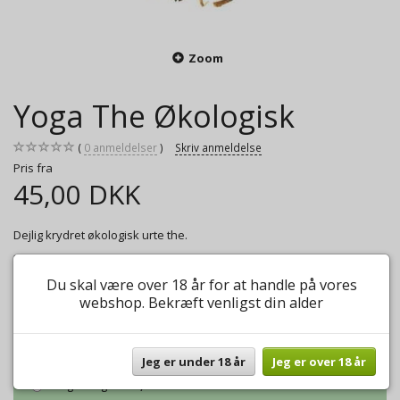
Zoom
Yoga The Økologisk
0
anmeldelser
Skriv anmeldelse
Pris fra
45,00 DKK
Dejlig krydret økologisk urte the.
Mere information
Du skal være over 18 år for at handle på vores
Model/varenr.:
Yoga the
webshop. Bekræft venligst din alder
Vægt:
50g
45,00 DKK
Jeg er under 18 år
Jeg er over 18 år
Vægt:
100g
65,00 DKK
Vægt:
250g
162,50 DKK