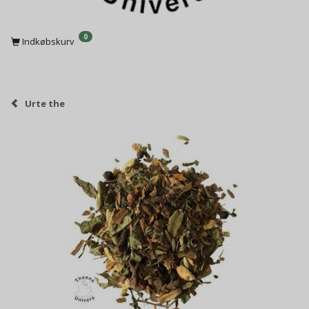
0
Indkøbskurv
Urte the