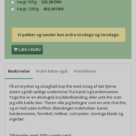
Vægt:
500g
325,00 DKK
Vægt:
1000g
650,00 DKK
Vi pakker og sender kun ordre tirsdage og torsdage.
LÆG I KURV
Beskrivelse
Andre købte også
Anmeldelser
Få en krydret og smagfuld kop the med smag af det fjerne
østen og lidt sødlige undertoner fra kanel og kardemomme.
Yoga the er en økologisk krydderiblanding, eller urte the som
jeg ville kalde den. Theen ville jeg betegne som en urte chai the,
og er helt uden koffein. Blandingen indeholder: kanel,
kardemomme, fennikel, nelliker, sort peber, moringa blade og
ingefær.
Tilberedes med 100°c varmt vand