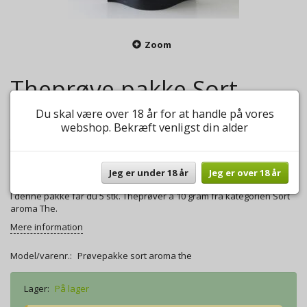
Zoom
Theprøve pakke Sort
aroma The
Du skal være over 18 år for at handle på vores
webshop. Bekræft venligst din alder
0
anmeldelser
Skriv anmeldelse
65,00 DKK
Jeg er under 18 år
Jeg er over 18 år
I denne pakke får du 5 stk. Theprøver á 10 gram fra kategorien Sort
aroma The.
Mere information
Model/varenr.:
Prøvepakke sort aroma the
Lager:
På lager