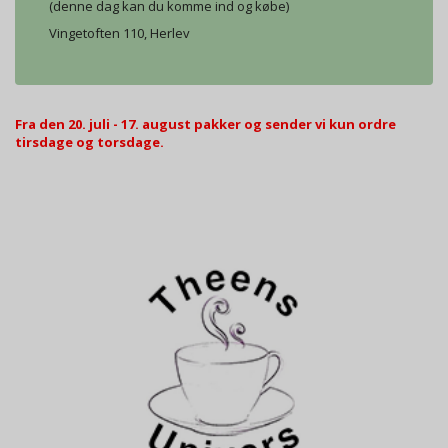
(denne dag kan du komme ind og købe)
Vingetoften 110, Herlev
Fra den 20. juli - 17. august pakker og sender vi kun ordre
tirsdage og torsdage.