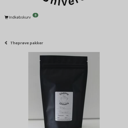
0
Indkøbskurv
Theprøve pakker