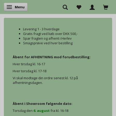
Menu
Skifte navigation
Levering 1 - 3 hverdage
Gratis fragt ved køb over DKK 500,-
Spar fragten og afhent i Herlev
Smagsprøve ved hver bestilling
Åbent for AFHENTNING mod forudbestilling:
Hver tirsdag kl. 16-17
Hver torsdag kl. 17-18
Vi skal modtage din ordre senest kl. 12 på
afhentningsdagen.
Åbent i Showroom følgende dato:
Torsdag den
6. august
fra kl. 16-18