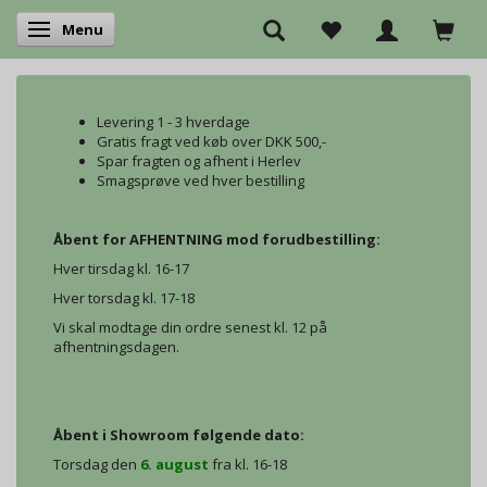
Menu
Skifte navigation
Levering 1 - 3 hverdage
Gratis fragt ved køb over DKK 500,-
Spar fragten og afhent i Herlev
Smagsprøve ved hver bestilling
Åbent for AFHENTNING mod forudbestilling:
Hver tirsdag kl. 16-17
Hver torsdag kl. 17-18
Vi skal modtage din ordre senest kl. 12 på
afhentningsdagen.
Åbent i Showroom følgende dato:
Torsdag den
6. august
fra kl. 16-18