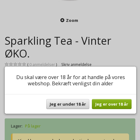
Zoom
Sparkling Tea - Vinter
ØKO.
0
anmeldelser
Skriv anmeldelse
150,00 DKK
Du skal være over 18 år for at handle på vores
webshop. Bekræft venligst din alder
Lækker mousserende the.
Mere information
Jeg er under 18 år
Jeg er over 18 år
Model/varenr.:
Sparkling Tea - Vinter
Lager:
På lager