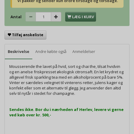
Vi pakker og sender kun ordre tirsdage og torsdage.
Antal
LÆG I KURV
Tilføj ønskeliste
Beskrivelse
Andre købte også
Anmeldelser
Mousserende the lavet på hvid, sort og chai the, tilsat hvidvin
og en anelse friskpresset økologisk citronsaft. En let krydret og
alligevel frisk sparkling tea med en alkoholprocent på bare 5%.
Vinter er særdeles velegnet til vinterens retter, julens kager og
konfekt eller som et alternativ til gløgg. Jeg anvender den altid
selv til nytår i stedet for champagne.
Sendes ikke. Bor du i nærheden af Herlev, levere vi gerne
ved køb over kr. 500,-