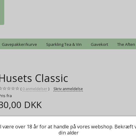
Gavepakker/kurve
Sparkling Tea & Vin
Gavekort
The Aften
Husets Classic
0
anmeldelser
Skriv anmeldelse
Pris fra
30,00 DKK
En lækker blanding af Ceylon og Assam.
l være over 18 år for at handle på vores webshop. Bekræft 
Mere information
din alder