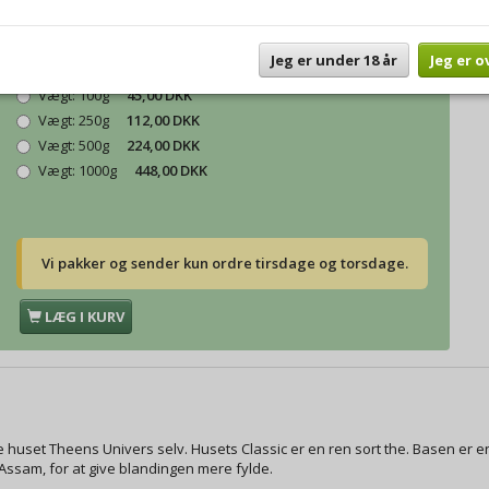
Model/varenr.:
Husets Classic
Jeg er under 18 år
Jeg er o
Vægt:
50g
30,00 DKK
Vægt:
100g
45,00 DKK
Vægt:
250g
112,00 DKK
Vægt:
500g
224,00 DKK
Vægt:
1000g
448,00 DKK
Vi pakker og sender kun ordre tirsdage og torsdage.
LÆG I KURV
e huset Theens Univers selv. Husets Classic er en ren sort the. Basen er
 Assam, for at give blandingen mere fylde.