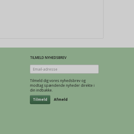
TILMELD NYHEDSBREV
Email-
adresse
Tilmeld dig vores nyhedsbrev og
modtag spændende nyheder direkte i
din indbakke.
Tilmeld
Afmeld