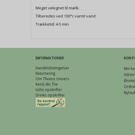
Meget velegnet til mælk.
Tilberedes ved 100°c varmt vand
Trækketid: 4-5 min.
INFORMATIONER
KONT
Handelsbetingelser
Min ko
Returnering
Adres
Om Theens Univers
Ønskel
Kend din The
Ordreh
Isthe opskrifter
Nyhed
Drinks opskrifter