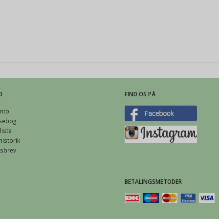
O
FIND OS PÅ
nto
sebog
iste
istorik
sbrev
BETALINGSMETODER