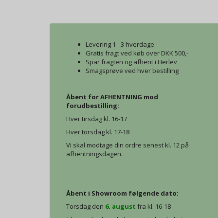
Levering 1 - 3 hverdage
Gratis fragt ved køb over DKK 500,-
Spar fragten og afhent i Herlev
Smagsprøve ved hver bestilling
Åbent for AFHENTNING mod
forudbestilling:
Hver tirsdag kl. 16-17
Hver torsdag kl. 17-18
Vi skal modtage din ordre senest kl. 12 på
afhentningsdagen.
Åbent i Showroom følgende dato:
Torsdag den
6. august
fra kl. 16-18