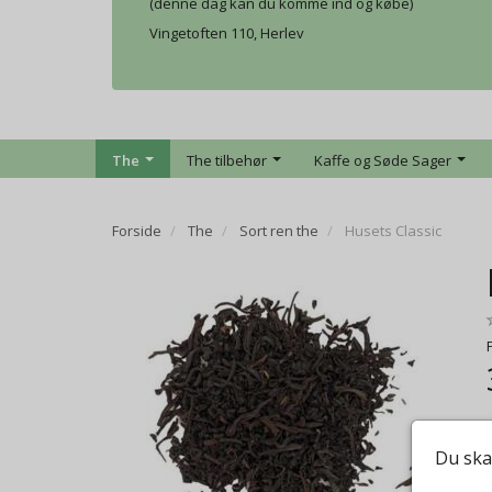
(denne dag kan du komme ind og købe)
Vingetoften 110, Herlev
The
The tilbehør
Kaffe og Søde Sager
Forside
The
Sort ren the
Husets Classic
Du ska