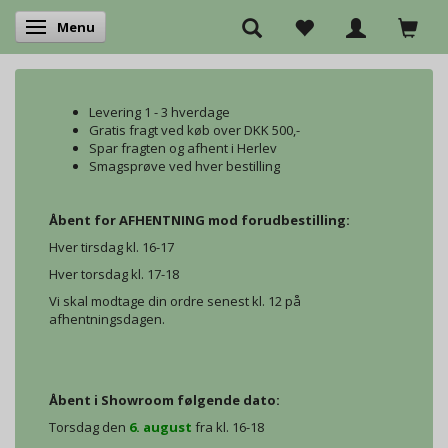
Menu
Skifte navigation
Levering 1 - 3 hverdage
Gratis fragt ved køb over DKK 500,-
Spar fragten og afhent i Herlev
Smagsprøve ved hver bestilling
Åbent for AFHENTNING mod forudbestilling:
Hver tirsdag kl. 16-17
Hver torsdag kl. 17-18
Vi skal modtage din ordre senest kl. 12 på
afhentningsdagen.
Åbent i Showroom følgende dato:
Torsdag den
6. august
fra kl. 16-18