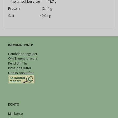
-heraf sukkerarter 48,7 g
Protein 12,44 g
Salt <0,01 g
INFORMATIONER
Handelsbetingelser
Om Theens Univers
Kend din The
Isthe opskrifter
Drinks opskrifter
KONTO
Min konto