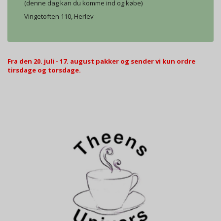
(denne dag kan du komme ind og købe)
Vingetoften 110, Herlev
Fra den 20. juli - 17. august pakker og sender vi kun ordre
tirsdage og torsdage.