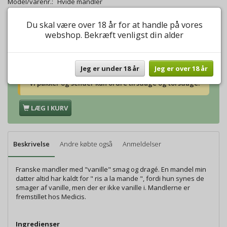
Model/varenr.:
Hvide mandler
Du skal være over 18 år for at handle på vores
Vægt:
100g
55,00 DKK
webshop. Bekræft venligst din alder
Vægt:
250g
130,00 DKK
Jeg er under 18 år
Jeg er over 18 år
Vi pakker og sender kun ordre tirsdage og torsdage.
LÆG I KURV
Beskrivelse
Andre købte også
Anmeldelser
Franske mandler med "vanille" smag og dragé. En mandel min
datter altid har kaldt for " ris a la mande ", fordi hun synes de
smager af vanille, men der er ikke vanille i. Mandlerne er
fremstillet hos Medicis.
Ingredienser