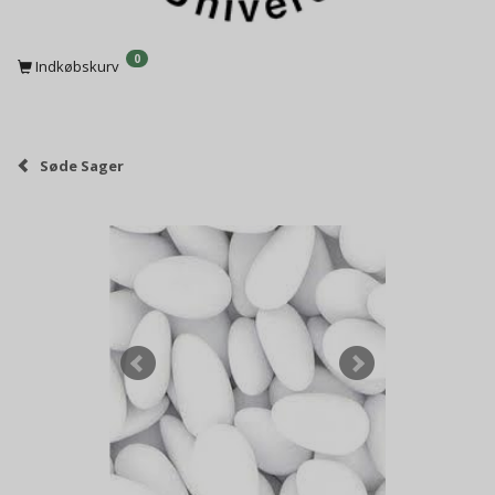
0
Indkøbskurv
Søde Sager