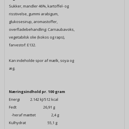
Sukker, mandler 46%, kartoffel- og
risstivelse, gummi arabigum,
glukosesirup, aromastoffer,
overfladebehandling: Carnaubavoks,
vegetabilsk olie (kokos og raps),
farvestof: E132.
Kan indeholde spor af mælk, soya og
æg.
Næringsindhold pr. 100 gram
Energi 2.142 kJ/512 kcal
Fedt 26,91 g
-heraf mættet 2,4 g
Kulhydrat 55,1 g