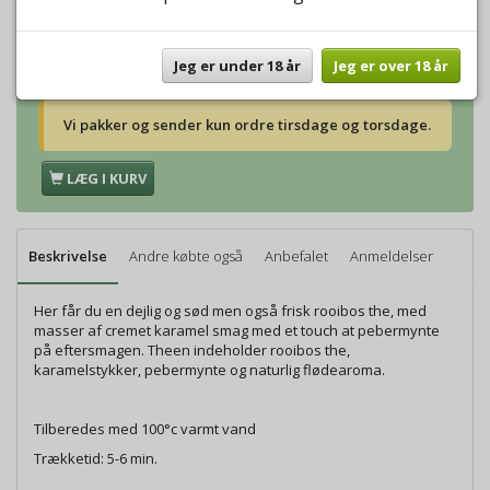
Vægt:
500g
224,00 DKK
Vægt:
1000g
448,00 DKK
Jeg er under 18 år
Jeg er over 18 år
Vi pakker og sender kun ordre tirsdage og torsdage.
LÆG I KURV
Beskrivelse
Andre købte også
Anbefalet
Anmeldelser
Her får du en dejlig og sød men også frisk rooibos the, med
masser af cremet karamel smag med et touch at pebermynte
på eftersmagen. Theen indeholder rooibos the,
karamelstykker, pebermynte og naturlig flødearoma.
Tilberedes med 100°c varmt vand
Trækketid: 5-6 min.