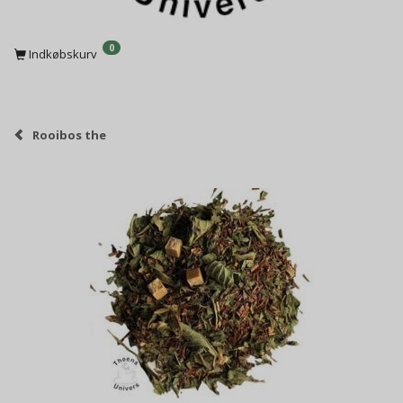
0
Indkøbskurv
Rooibos the