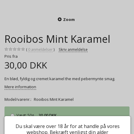
Zoom
Rooibos Mint Karamel
0
anmeldelser
Skriv anmeldelse
Pris fra
30,00 DKK
En blød, fyldig og cremet karamel the med pebermynte smag.
Mere information
Model/varenr.:
Rooibos Mint Karamel
Vægt:
50g
30,00 DKK
Vægt:
100g
45,00 DKK
Du skal være over 18 år for at handle på vores
Vægt:
250g
112,00 DKK
webshop. Bekræft venligst din alder