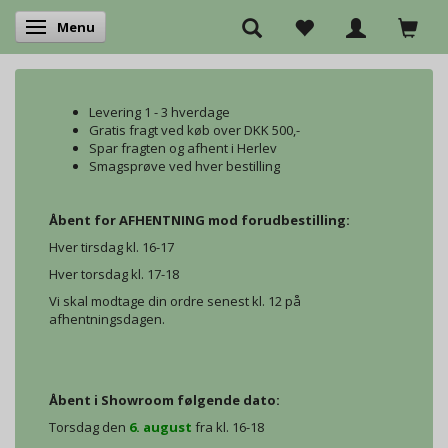
Menu
Skifte navigation
Levering 1 - 3 hverdage
Gratis fragt ved køb over DKK 500,-
Spar fragten og afhent i Herlev
Smagsprøve ved hver bestilling
Åbent for AFHENTNING mod forudbestilling:
Hver tirsdag kl. 16-17
Hver torsdag kl. 17-18
Vi skal modtage din ordre senest kl. 12 på
afhentningsdagen.
Åbent i Showroom følgende dato:
Torsdag den
6. august
fra kl. 16-18