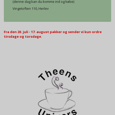
(denne dag kan du komme ind og købe)
Vingetoften 110, Herlev
Fra den 20. juli - 17. august pakker og sender vi kun ordre
tirsdage og torsdage.