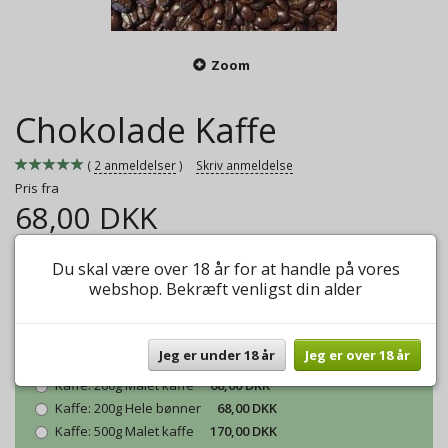
Zoom
Chokolade Kaffe
2
anmeldelser
Skriv anmeldelse
Pris fra
68,00 DKK
En høj kvalitet Arabica bønne, med fyldig chokolade smag.
Du skal være over 18 år for at handle på vores
webshop. Bekræft venligst din alder
Mere information
Model/varenr.:
Chokolade Kaffe
Jeg er under 18 år
Jeg er over 18 år
Kaffe:
200g Malet kaffe
68,00 DKK
Kaffe:
200g Hele bønner
68,00 DKK
Kaffe:
500g Malet kaffe
170,00 DKK