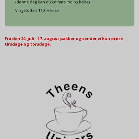
(denne dag kan du komme ind og købe)
Vingetoften 110, Herlev
Fra den 20. juli - 17. august pakker og sender vi kun ordre
tirsdage og torsdage.