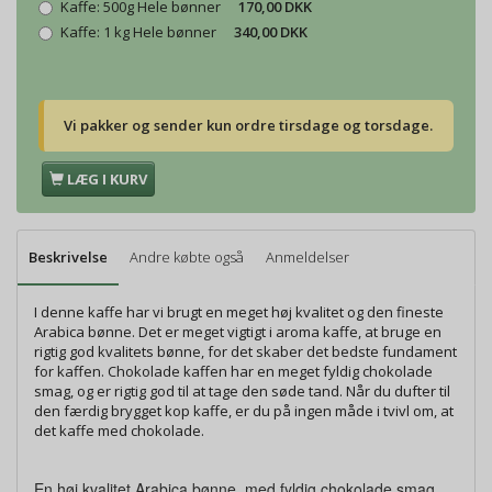
Kaffe:
500g Hele bønner
170,00 DKK
Kaffe:
1 kg Hele bønner
340,00 DKK
Vi pakker og sender kun ordre tirsdage og torsdage.
LÆG I KURV
Beskrivelse
Andre købte også
Anmeldelser
I denne kaffe har vi brugt en meget høj kvalitet og den fineste
Arabica bønne. Det er meget vigtigt i aroma kaffe, at bruge en
rigtig god kvalitets bønne, for det skaber det bedste fundament
for kaffen. Chokolade kaffen har en meget fyldig chokolade
smag, og er rigtig god til at tage den søde tand. Når du dufter til
den færdig brygget kop kaffe, er du på ingen måde i tvivl om, at
det kaffe med chokolade.
En høj kvalitet Arabica bønne, med fyldig chokolade smag.