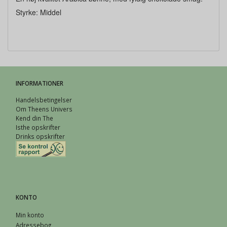
Styrke: Middel
INFORMATIONER
Handelsbetingelser
Om Theens Univers
Kend din The
Isthe opskrifter
Drinks opskrifter
KONTO
Min konto
Adressebog