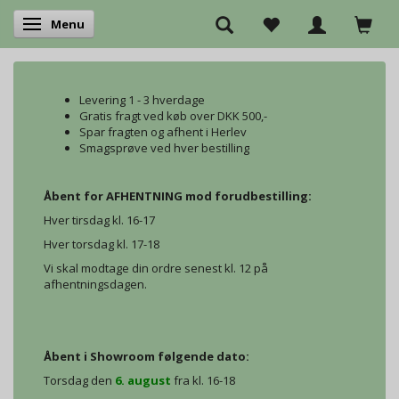
Menu
Skifte navigation
Levering 1 - 3 hverdage
Gratis fragt ved køb over DKK 500,-
Spar fragten og afhent i Herlev
Smagsprøve ved hver bestilling
Åbent for AFHENTNING mod forudbestilling:
Hver tirsdag kl. 16-17
Hver torsdag kl. 17-18
Vi skal modtage din ordre senest kl. 12 på
afhentningsdagen.
Åbent i Showroom følgende dato:
Torsdag den
6. august
fra kl. 16-18