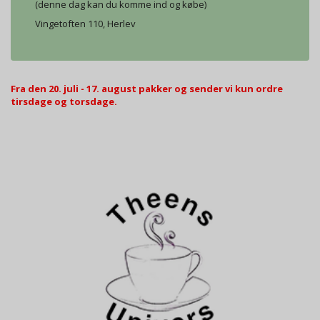
(denne dag kan du komme ind og købe)
Vingetoften 110, Herlev
Fra den 20. juli - 17. august pakker og sender vi kun ordre
tirsdage og torsdage.