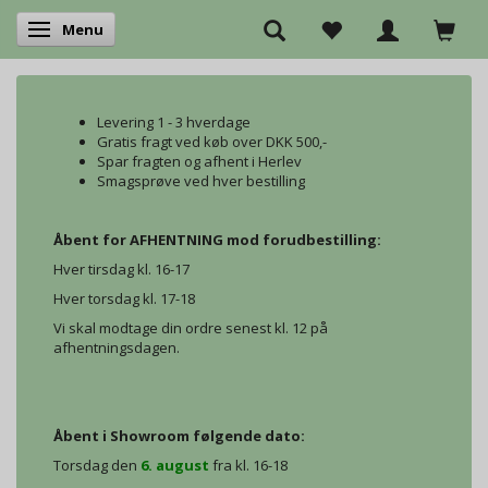
Menu
Skifte navigation
Levering 1 - 3 hverdage
Gratis fragt ved køb over DKK 500,-
Spar fragten og afhent i Herlev
Smagsprøve ved hver bestilling
Åbent for AFHENTNING mod forudbestilling:
Hver tirsdag kl. 16-17
Hver torsdag kl. 17-18
Vi skal modtage din ordre senest kl. 12 på
afhentningsdagen.
Åbent i Showroom følgende dato:
Torsdag den
6. august
fra kl. 16-18