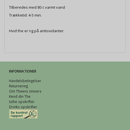
Tilberedes med 80 c varmt vand
Trækketid: 4-5 min.
Hvid the er rig på antioxidanter.
INFORMATIONER
Handelsbetingelser
Returnering
Om Theens Univers
Kend din The
Isthe opskrifter
Drinks opskrifter