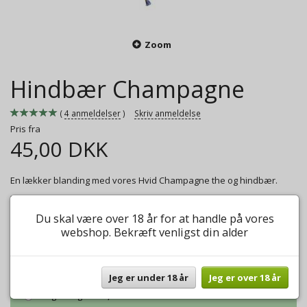
Zoom
Hindbær Champagne
4
anmeldelser
Skriv anmeldelse
Pris fra
45,00 DKK
En lækker blanding med vores Hvid Champagne the og hindbær.
Mere information
Du skal være over 18 år for at handle på vores
Model/varenr.:
Hindbær Champagne
webshop. Bekræft venligst din alder
Vægt:
50g
45,00 DKK
Jeg er under 18 år
Jeg er over 18 år
Vægt:
100g
60,00 DKK
Vægt:
250g
150,00 DKK