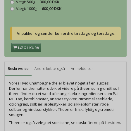
Vægt:
500g
300,00 DKK
Vægt:
1000g
600,00 DKK
Vi pakker og sender kun ordre tirsdage og torsdage.
LÆG I KURV
Beskrivelse
Andre købte også
Anmeldelser
Vores Hvid Champagne the er blevet noget af en succes.
Derfor har themutter udviklet videre på theen som grundthe. I
theen finder du et væld af mange lækre ingredienser som Pai
Mu Tan, kornblomster, ananasstykker, citronmelisseblade,
citrongræs, solbær, æblestykker, solsikkeblomster, røde
solbær og hindbærstykker. Theen er frisk, fyldig og cremet i
smagen.
Theen er også velegnet som isthe, se opskrifterne på forsiden.