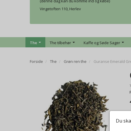
(denne dag kan du komme ind og købe)
Vingetoften 110, Herlev
The
The tilbehør
Kaffe og Søde Sager
Forside
The
Grøn ren the
Guranse Emerald Gr
Du ska