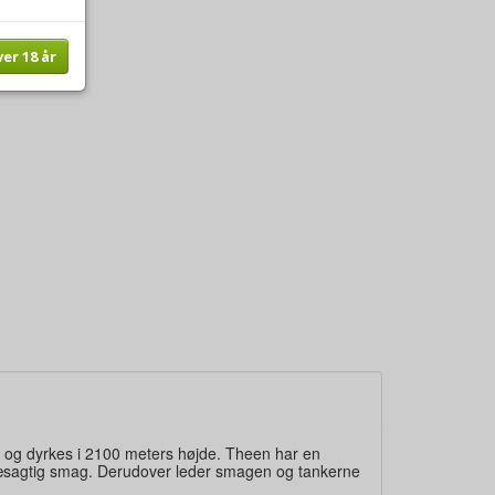
ver 18 år
l og dyrkes i 2100 meters højde. Theen har en
græsagtig smag. Derudover leder smagen og tankerne