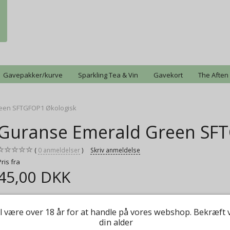
Gavepakker/kurve
Sparkling Tea & Vin
Gavekort
The Aften
een SFTGFOP1 Økologisk
Guranse Emerald Green SFT
0
anmeldelser
Skriv anmeldelse
Pris fra
45,00 DKK
Det er mig en stor ære, at præsentere dig for denne fantastiske grønne th
l være over 18 år for at handle på vores webshop. Bekræft 
Mere information
din alder