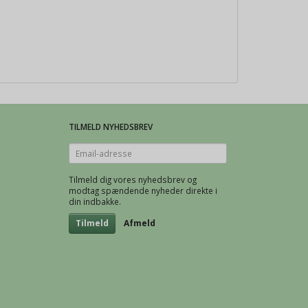
TILMELD NYHEDSBREV
Email-
adresse
Tilmeld dig vores nyhedsbrev og
modtag spændende nyheder direkte i
din indbakke.
Tilmeld
Afmeld