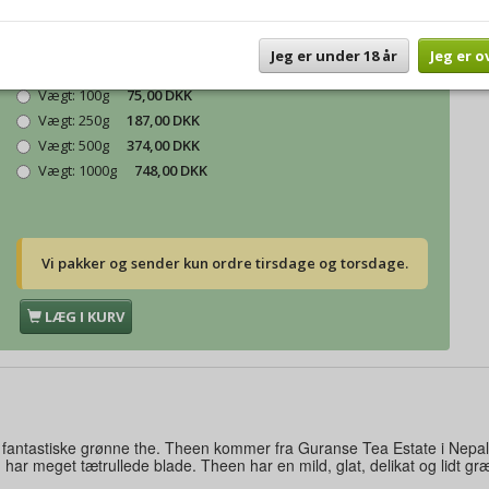
Model/varenr.:
Emerald Green Øko.
Jeg er under 18 år
Jeg er o
Vægt:
50g
45,00 DKK
Vægt:
100g
75,00 DKK
Vægt:
250g
187,00 DKK
Vægt:
500g
374,00 DKK
Vægt:
1000g
748,00 DKK
Vi pakker og sender kun ordre tirsdage og torsdage.
LÆG I KURV
e fantastiske grønne the. Theen kommer fra Guranse Tea Estate i Nepa
har meget tætrullede blade. Theen har en mild, glat, delikat og lidt 