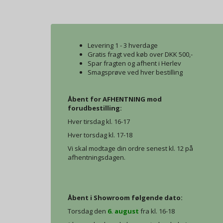
Levering 1 - 3 hverdage
Gratis fragt ved køb over DKK 500,-
Spar fragten og afhent i Herlev
Smagsprøve ved hver bestilling
Åbent for AFHENTNING mod
forudbestilling:
Hver tirsdag kl. 16-17
Hver torsdag kl. 17-18
Vi skal modtage din ordre senest kl. 12 på
afhentningsdagen.
Åbent i Showroom følgende dato:
Torsdag den
6. august
fra kl. 16-18