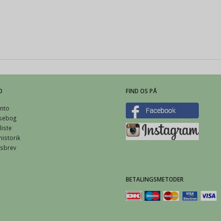
O
FIND OS PÅ
nto
sebog
iste
istorik
sbrev
BETALINGSMETODER