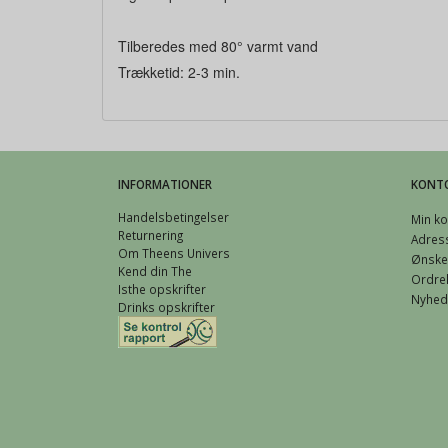
Tilberedes med 80° varmt vand
Trækketid: 2-3 min.
INFORMATIONER
KONT
Handelsbetingelser
Min ko
Returnering
Adres
Om Theens Univers
Ønskel
Kend din The
Ordreh
Isthe opskrifter
Nyhed
Drinks opskrifter