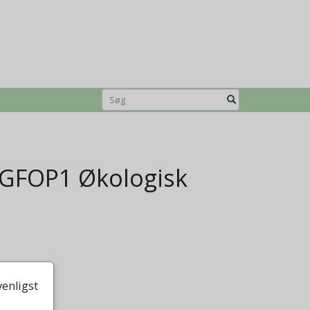
GFOP1 Økologisk
e.
venligst