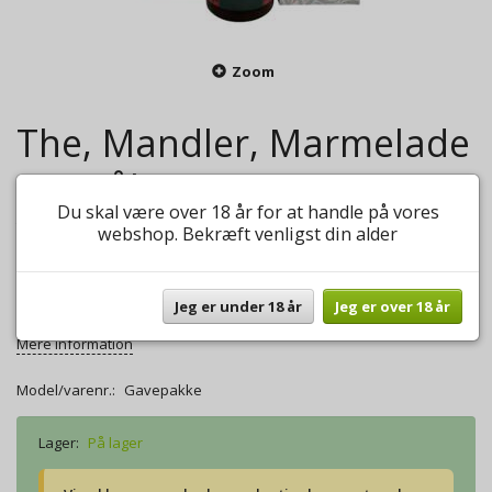
Zoom
The, Mandler, Marmelade
& Småkager
Du skal være over 18 år for at handle på vores
0
anmeldelser
Skriv anmeldelse
webshop. Bekræft venligst din alder
200,00 DKK
Jeg er under 18 år
Jeg er over 18 år
Lækker gavepakke med the og lækkerier.
Mere information
Model/varenr.:
Gavepakke
Lager:
På lager