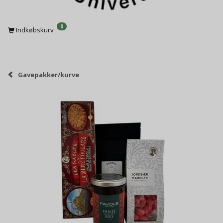
0
Indkøbskurv
Gavepakker/kurve