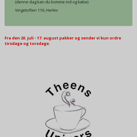
(denne dag kan du komme ind og købe)
Vingetoften 110, Herlev
Fra den 20. juli - 17. august pakker og sender vi kun ordre
tirsdage og torsdage.