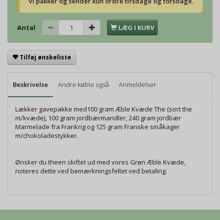
Vi pakker og sender kun ordre tirsdage og torsdage.
Antal
LÆG I KURV
Tilføj ønskeliste
Beskrivelse
Andre købte også
Anmeldelser
Lækker gavepakke med100 gram Æble Kvæde The (sort the
m/kvæde), 100 gram jordbærmandler, 240 gram jordbær
Marmelade fra Frankrig og 125 gram Franske småkager
m/chokoladestykker.
Ønsker du theen skiftet ud med vores Grøn Æble Kvæde,
noteres dette ved bemærkningsfeltet ved betaling.