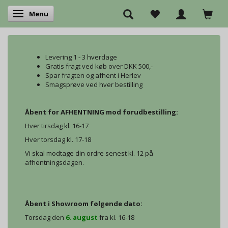
Menu
Skifte navigation
Levering 1 - 3 hverdage
Gratis fragt ved køb over DKK 500,-
Spar fragten og afhent i Herlev
Smagsprøve ved hver bestilling
Åbent for AFHENTNING mod forudbestilling:
Hver tirsdag kl. 16-17
Hver torsdag kl. 17-18
Vi skal modtage din ordre senest kl. 12 på
afhentningsdagen.
Åbent i Showroom følgende dato:
Torsdag den
6. august
fra kl. 16-18