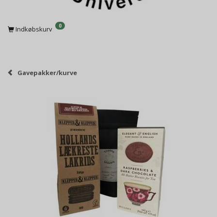
0
Indkøbskurv
Gavepakker/kurve