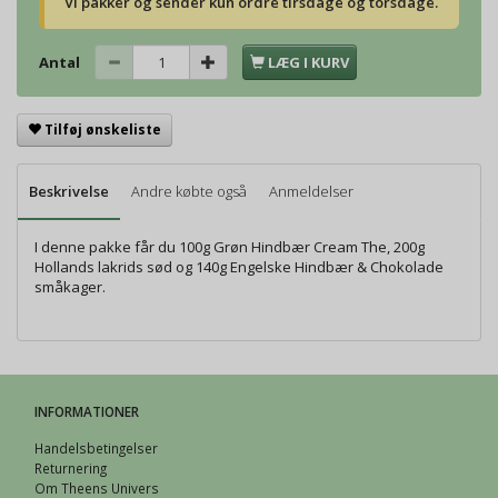
Vi pakker og sender kun ordre tirsdage og torsdage.
Antal
LÆG I KURV
Tilføj ønskeliste
Beskrivelse
Andre købte også
Anmeldelser
I denne pakke får du 100g Grøn Hindbær Cream The, 200g
Hollands lakrids sød og 140g Engelske Hindbær & Chokolade
småkager.
INFORMATIONER
Handelsbetingelser
Returnering
Om Theens Univers