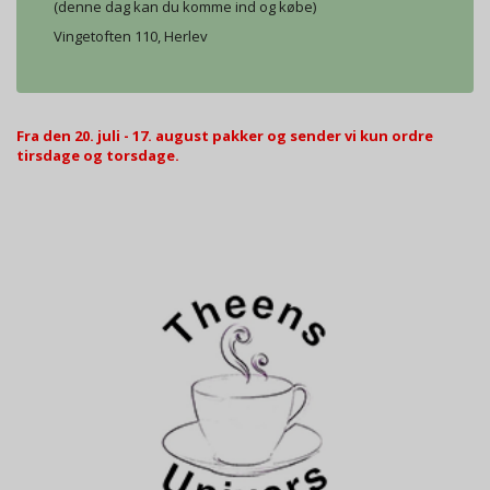
(denne dag kan du komme ind og købe)
Vingetoften 110, Herlev
Fra den 20. juli - 17. august pakker og sender vi kun ordre
tirsdage og torsdage.