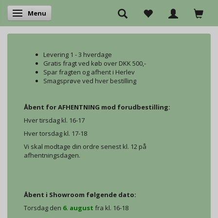
Menu
Skifte navigation
Levering 1 - 3 hverdage
Gratis fragt ved køb over DKK 500,-
Spar fragten og afhent i Herlev
Smagsprøve ved hver bestilling
Åbent for AFHENTNING mod forudbestilling:
Hver tirsdag kl. 16-17
Hver torsdag kl. 17-18
Vi skal modtage din ordre senest kl. 12 på
afhentningsdagen.
Åbent i Showroom følgende dato:
Torsdag den
6. august
fra kl. 16-18