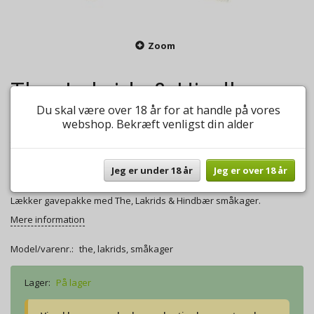
Zoom
The, Lakrids & Hindbær
Du skal være over 18 år for at handle på vores
småkager
webshop. Bekræft venligst din alder
0
anmeldelser
Skriv anmeldelse
155,00 DKK
Jeg er under 18 år
Jeg er over 18 år
Lækker gavepakke med The, Lakrids & Hindbær småkager.
Mere information
Model/varenr.:
the, lakrids, småkager
Lager:
På lager