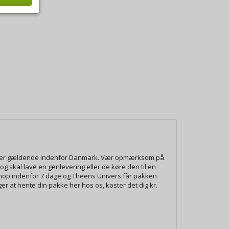
tser er gældende indenfor Danmark. Vær opmærksom på
g skal lave en genlevering eller de køre den til en
eshop indenfor 7 dage og Theens Univers får pakken
ger at hente din pakke her hos os, koster det dig kr.