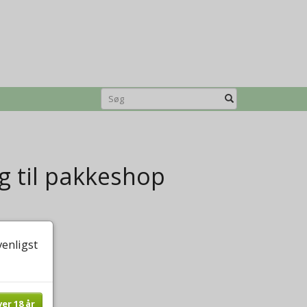
g til pakkeshop
venligst
ver 18 år