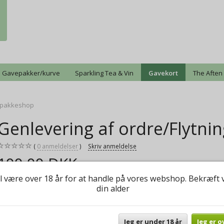
Gavepakker/kurve
Sparkling Tea & Vin
Gavekort
The Aften
il pakkeshop
Genlevering af ordre/Flytnin
0
anmeldelser
Skriv anmeldelse
100,00 DKK
l være over 18 år for at handle på vores webshop. Bekræft 
Genlevering af ordre
din alder
Mere information
Model/varenr.:
Genlevering/overflytning
Jeg er under 18 år
Jeg er o