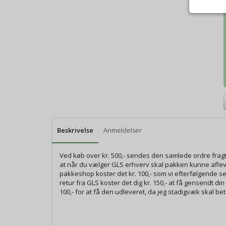
Beskrivelse
Anmeldelser
Ved køb over kr. 500,- sendes den samlede ordre fra
at når du vælger GLS erhverv skal pakken kunne aflever
pakkeshop koster det kr. 100,- som vi efterfølgende 
retur fra GLS koster det dig kr. 150,- at få gensendt d
100,- for at få den udleveret, da jeg stadigvæk skal beta