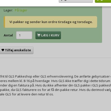
Lager:
På lager
Vi pakker og sender kun ordre tirsdage og torsdage.
Antal
LÆG I KURV
Tilføj ønskeliste
gtfrit til GLS Pakkeshop eller GLS erhvervslevering. De anførte gebyrsa
es mellem kl. 8-16 på hverdage Hvis GLS ikke træffer dig i dette tidsrum o
sender dig en faktura på. Hvis du ikke afhenter din GLS pakke i GLS pakk
in pakke, da GLS fakturere os for at få din pakke retur. Hvis du derimod væl
le GLS for at levere den retur til os.