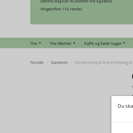
(denne dag kan du komme ind og købe)
Vingetoften 110, Herlev
The
The tilbehør
Kaffe og Søde Sager
Forside
Gavekort
Genlevering af ordre/Flytning t
Du ska