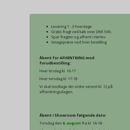
Levering 1 - 3 hverdage
Gratis fragt ved køb over DKK 500,-
Spar fragten og afhent i Herlev
Smagsprøve ved hver bestilling
Åbent for AFHENTNING mod
forudbestilling:
Hver tirsdag kl. 16-17
Hver torsdag kl. 17-18
Vi skal modtage din ordre senest kl. 12 på
afhentningsdagen.
Åbent i Showroom følgende dato:
Torsdag den
6. august
fra kl. 16-18