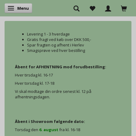
Menu
Skifte navigation
Levering 1 - 3 hverdage
Gratis fragt ved køb over DKK 500,-
Spar fragten og afhent i Herlev
Smagsprøve ved hver bestilling
Åbent for AFHENTNING mod forudbestilling:
Hver tirsdag kl. 16-17
Hver torsdag kl. 17-18
Vi skal modtage din ordre senest kl. 12 på
afhentningsdagen.
Åbent i Showroom følgende dato:
Torsdag den
6. august
fra kl. 16-18