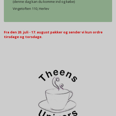
(denne dag kan du komme ind og købe)
Vingetoften 110, Herlev
Fra den 20. juli - 17. august pakker og sender vi kun ordre
tirsdage og torsdage.