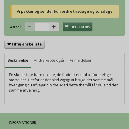
Vi pakker og sender kun ordre tirsdage og torsdage.
Antal
LÆG I KURV
Tilføj ønskeliste
Beskrivelse
Andre købte også
Anmeldelser
En ske er ikke bare en ske, de findes i et utal af forskellige
størrelser. Derfor er det altid vigtigt at bruge det samme mål
hver gang du afvejer din the. Med dette themål får du altid den
samme afvejning.
INFORMATIONER