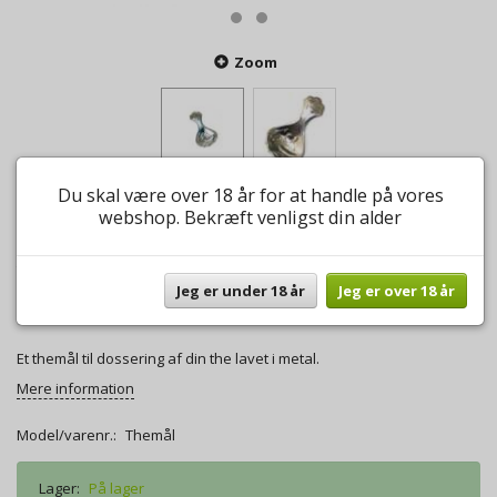
Zoom
Du skal være over 18 år for at handle på vores
webshop. Bekræft venligst din alder
Themål metal
0
anmeldelser
Skriv anmeldelse
Jeg er under 18 år
Jeg er over 18 år
22,00 DKK
Et themål til dossering af din the lavet i metal.
Mere information
Model/varenr.:
Themål
Lager:
På lager