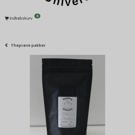
0
Indkøbskurv
Theprøve pakker