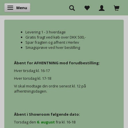
Menu
Skifte navigation
Levering 1 - 3 hverdage
Gratis fragt ved køb over DKK 500,-
Spar fragten og afhent i Herlev
Smagsprøve ved hver bestilling
Åbent for AFHENTNING mod forudbestilling:
Hver tirsdag kl. 16-17
Hver torsdag kl. 17-18
Vi skal modtage din ordre senest kl. 12 på
afhentningsdagen.
Åbent i Showroom følgende dato:
Torsdag den
6. august
fra kl. 16-18