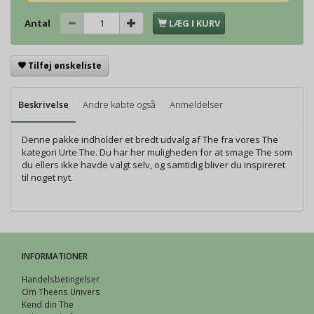
Antal
LÆG I KURV
Tilføj ønskeliste
Beskrivelse
Andre købte også
Anmeldelser
Denne pakke indholder et bredt udvalg af The fra vores The
kategori Urte The. Du har her muligheden for at smage The som
du ellers ikke havde valgt selv, og samtidig bliver du inspireret
til noget nyt.
INFORMATIONER
Handelsbetingelser
Om Theens Univers
Kend din The