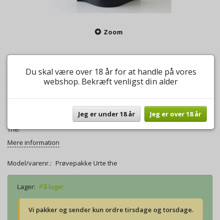
Zoom
Theprøve pakke Urte The
Du skal være over 18 år for at handle på vores
webshop. Bekræft venligst din alder
0
anmeldelser
Skriv anmeldelse
65,00 DKK
Jeg er under 18 år
Jeg er over 18 år
I denne pakke får du 5 stk. Theprøver á 10 gram fra kategorien Urte
The.
Mere information
Model/varenr.:
Prøvepakke Urte the
Lager:
På lager
Vi pakker og sender kun ordre tirsdage og torsdage.