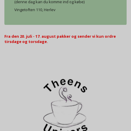
(denne dag kan du komme ind og købe)
Vingetoften 110, Herlev
Fra den 20. juli - 17. august pakker og sender vi kun ordre
tirsdage og torsdage.