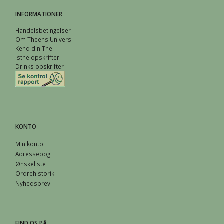
INFORMATIONER
Handelsbetingelser
Om Theens Univers
Kend din The
Isthe opskrifter
Drinks opskrifter
KONTO
Min konto
Adressebog
Ønskeliste
Ordrehistorik
Nyhedsbrev
FIND OS PÅ