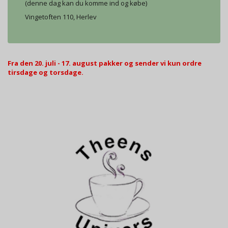
(denne dag kan du komme ind og købe)
Vingetoften 110, Herlev
Fra den 20. juli - 17. august pakker og sender vi kun ordre
tirsdage og torsdage.