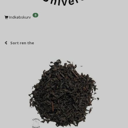
0
Indkøbskurv
Sort ren the