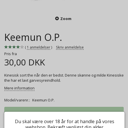
Zoom
Keemun O.P.
1
anmeldelser
Skriv anmeldelse
Pris fra
30,00 DKK
Kinesisk sort the når den er bedst. Denne skønne og milde Kinesiske
the har et lavt garvesyreindhold.
Mere information
Model/varenr.:
Keemun O.P.
Vægt:
50g
30,00 DKK
Du skal være over 18 år for at handle på vores
Vægt:
100g
45,00 DKK
webshop. Bekræft venligst din alder