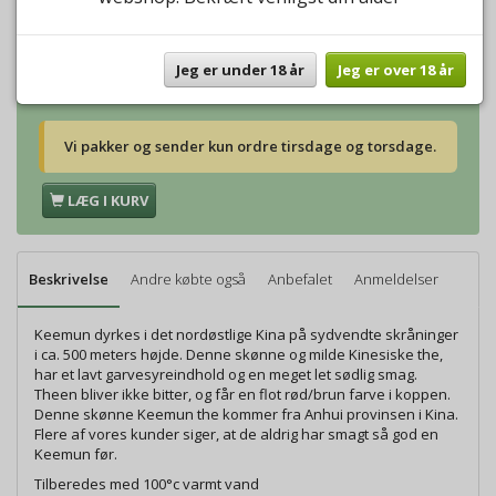
Vægt:
250g
112,00 DKK
Vægt:
500g
224,00 DKK
Vægt:
1000g
448,00 DKK
Jeg er under 18 år
Jeg er over 18 år
Vi pakker og sender kun ordre tirsdage og torsdage.
LÆG I KURV
Beskrivelse
Andre købte også
Anbefalet
Anmeldelser
Keemun dyrkes i det nordøstlige Kina på sydvendte skråninger
i ca. 500 meters højde. Denne skønne og milde Kinesiske the,
har et lavt garvesyreindhold og en meget let sødlig smag.
Theen bliver ikke bitter, og får en flot rød/brun farve i koppen.
Denne skønne Keemun the kommer fra Anhui provinsen i Kina.
Flere af vores kunder siger, at de aldrig har smagt så god en
Keemun før.
Tilberedes med 100°c varmt vand