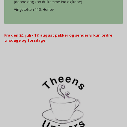
(denne dag kan du komme ind og købe)
Vingetoften 110, Herlev
Fra den 20. juli - 17. august pakker og sender vi kun ordre
tirsdage og torsdage.