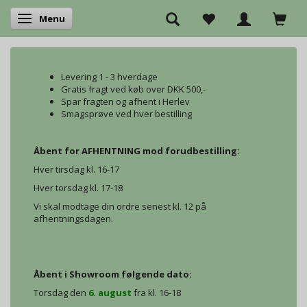
Menu
Skifte navigation
Levering 1 - 3 hverdage
Gratis fragt ved køb over DKK 500,-
Spar fragten og afhent i Herlev
Smagsprøve ved hver bestilling
Åbent for AFHENTNING mod forudbestilling:
Hver tirsdag kl. 16-17
Hver torsdag kl. 17-18
Vi skal modtage din ordre senest kl. 12 på
afhentningsdagen.
Åbent i Showroom følgende dato:
Torsdag den
6. august
fra kl. 16-18