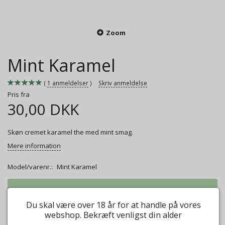
Zoom
Mint Karamel
1
anmeldelser
Skriv anmeldelse
Pris fra
30,00 DKK
Skøn cremet karamel the med mint smag.
Mere information
Model/varenr.:
Mint Karamel
Vægt:
50g
30,00 DKK
Du skal være over 18 år for at handle på vores
Vægt:
100g
45,00 DKK
webshop. Bekræft venligst din alder
Vægt:
250g
112,00 DKK