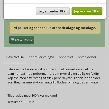
Vægt:
500g
224,00 DKK
Vægt:
1000g
448,00 DKK
Jeg er under 18 år
Jeg er over 18 år
Vi pakker og sender kun ordre tirsdage og torsdage.
LÆG I KURV
Beskrivelse
Andre købte også
Anbefalet
Anmeldelser
I denne the får du en skøn forening af cremet karamel the
sammensat med pebermynte, som giver dig en dejlig og fyldig
kop the med eftersmag af frisk pebermynte. Theen indeholder
sort the, karamelstykker, naturlig flødearoma og pebermynte.
Tilberedes med 100°c varmt vand
Trækketid: 5-6 min.