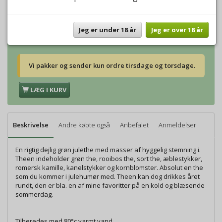
Vægt:
250g
112,00 DKK
Vægt:
500g
224,00 DKK
Vægt:
1000g
448,00 DKK
Jeg er under 18 år
Jeg er over 18 år
Vi pakker og sender kun ordre tirsdage og torsdage.
LÆG I KURV
Beskrivelse
Andre købte også
Anbefalet
Anmeldelser
En rigtig dejlig grøn julethe med masser af hyggelig stemning i.
Theen indeholder grøn the, rooibos the, sort the, æblestykker,
romersk kamille, kanelstykker og kornblomster. Absolut en the
som du kommer i julehumør med. Theen kan dog drikkes året
rundt, den er bla. en af mine favoritter på en kold og blæsende
sommerdag.
Tilberedes med 80°c varmt vand