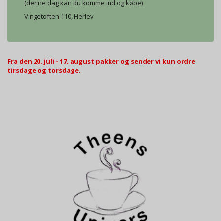
(denne dag kan du komme ind og købe)
Vingetoften 110, Herlev
Fra den 20. juli - 17. august pakker og sender vi kun ordre
tirsdage og torsdage.