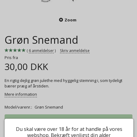
Zoom
Grøn Snemand
6
anmeldelser
Skriv anmeldelse
Pris fra
30,00 DKK
En rigtig dejlig grøn julethe med hyggelig stemning i, som tydeligt
bærer præg af årstiden.
Mere information
Model/varenr.:
Grøn Snemand
Vægt:
50g
30,00 DKK
Du skal være over 18 år for at handle på vores
Vægt:
100g
45,00 DKK
webshop. Bekræft venligst din alder