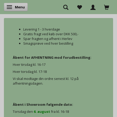
Menu
Skifte navigation
Levering 1 - 3 hverdage
Gratis fragt ved køb over DKK 500,-
Spar fragten og afhent i Herlev
Smagsprøve ved hver bestilling
Åbent for AFHENTNING mod forudbestilling:
Hver tirsdag kl. 16-17
Hver torsdag kl. 17-18
Vi skal modtage din ordre senest kl. 12 på
afhentningsdagen.
Åbent i Showroom følgende dato:
Torsdag den
6. august
fra kl. 16-18