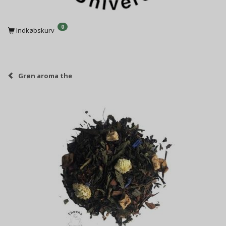
0
Indkøbskurv
Grøn aroma the