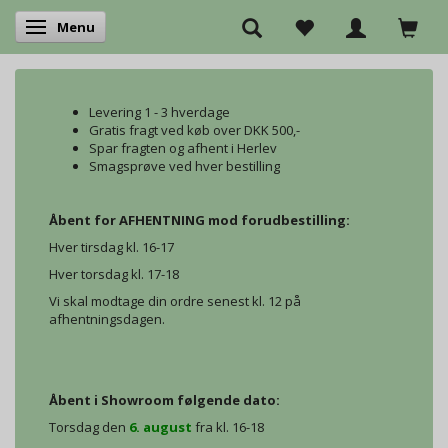
Menu
Skifte navigation
Levering 1 - 3 hverdage
Gratis fragt ved køb over DKK 500,-
Spar fragten og afhent i Herlev
Smagsprøve ved hver bestilling
Åbent for AFHENTNING mod forudbestilling:
Hver tirsdag kl. 16-17
Hver torsdag kl. 17-18
Vi skal modtage din ordre senest kl. 12 på
afhentningsdagen.
Åbent i Showroom følgende dato:
Torsdag den
6. august
fra kl. 16-18