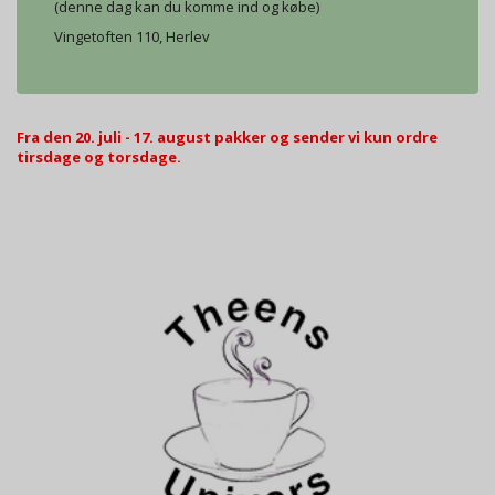
(denne dag kan du komme ind og købe)
Vingetoften 110, Herlev
Fra den 20. juli - 17. august pakker og sender vi kun ordre
tirsdage og torsdage.