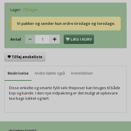
Lager:
På lager
Vi pakker og sender kun ordre tirsdage og torsdage.
Antal
LÆG I KURV
Tilføj ønskeliste
Beskrivelse
Andre købte også
Anmeldelser
Disse enkelte og smarte fyld selv theposer kan bruges til både
kop og kande. I den nye indpakning er det muligt at opbevare
tea bags lukket og tørt.
INFORMATIONER