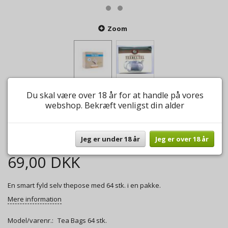
Zoom
Du skal være over 18 år for at handle på vores
UDSOLGT - Tea Bags 64
webshop. Bekræft venligst din alder
stk.
Jeg er under 18 år
Jeg er over 18 år
0
anmeldelser
Skriv anmeldelse
69,00 DKK
En smart fyld selv thepose med 64 stk. i en pakke.
Mere information
Model/varenr.:
Tea Bags 64 stk.