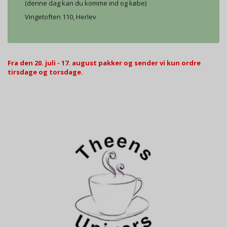
(denne dag kan du komme ind og købe)
Vingetoften 110, Herlev
Fra den 20. juli - 17. august pakker og sender vi kun ordre
tirsdage og torsdage.