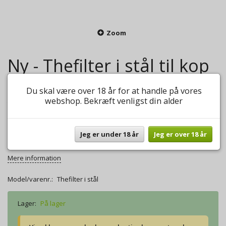
Zoom
Ny - Thefilter i stål til kop
og kande
Du skal være over 18 år for at handle på vores
webshop. Bekræft venligst din alder
0
anmeldelser
Skriv anmeldelse
129,00 DKK
Jeg er under 18 år
Jeg er over 18 år
Thefilter i rustfrit stål til høj kop, kande eller termokande.
Mere information
Model/varenr.:
Thefilter i stål
Lager:
På lager