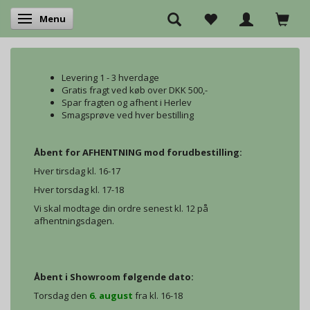
Menu
Skifte navigation
Levering 1 - 3 hverdage
Gratis fragt ved køb over DKK 500,-
Spar fragten og afhent i Herlev
Smagsprøve ved hver bestilling
Åbent for AFHENTNING mod forudbestilling:
Hver tirsdag kl. 16-17
Hver torsdag kl. 17-18
Vi skal modtage din ordre senest kl. 12 på
afhentningsdagen.
Åbent i Showroom følgende dato:
Torsdag den
6. august
fra kl. 16-18