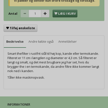
Vi pakker og sender kun ordre tirsdage og torsdage.
Antal
LÆG I KURV
Tilføj ønskeliste
Beskrivelse
Andre købte også
Anmeldelser
Smart thefilter i rustfrit stål til høj kop, kande eller termokande.
Filteret er 11 cm i længden og diameter er 4,3 cm. Så filteret er
langt og smalt, og det mest brugbare jeg har set, hvis du
brygger the i en termokande, da andre filtre ikke kommer langt
nok ned i kanden.
Tåler ikke maskinopvask.
INFORMATIONER