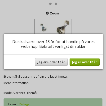
Zoom
Du skal være over 18 år for at handle på vores
webshop. Bekræft venligst din alder
Themål metal
0
anmeldelser
Skriv anmeldelse
Jeg er under 18 år
Jeg er over 18 år
22,00 DKK
Et themål til dossering af din the lavet i metal.
Mere information
Model/varenr.:
Themål
Lager:
På lager