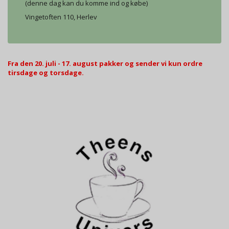
(denne dag kan du komme ind og købe)
Vingetoften 110, Herlev
Fra den 20. juli - 17. august pakker og sender vi kun ordre
tirsdage og torsdage.