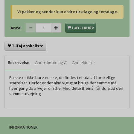
Vi pakker og sender kun ordre tirsdage og torsdage.
Antal
LÆG I KURV
Tilføj ønskeliste
Beskrivelse
Andre købte også
Anmeldelser
En ske er ikke bare en ske, de findes i et utal af forskellige
størrelser. Derfor er det altid vigtigt at bruge det samme mål
hver gang du afvejer din the. Med dette themål får du altid den
samme afvejning.
INFORMATIONER