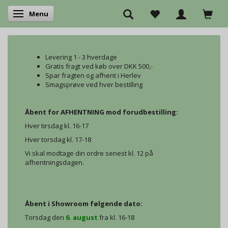
Menu
Skifte navigation
Levering 1 - 3 hverdage
Gratis fragt ved køb over DKK 500,-
Spar fragten og afhent i Herlev
Smagsprøve ved hver bestilling
Åbent for AFHENTNING mod forudbestilling:
Hver tirsdag kl. 16-17
Hver torsdag kl. 17-18
Vi skal modtage din ordre senest kl. 12 på
afhentningsdagen.
Åbent i Showroom følgende dato:
Torsdag den
6. august
fra kl. 16-18