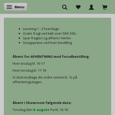
Menu
Skifte navigation
Levering 1 - 3 hverdage
Gratis fragt ved køb over DKK 500,-
Spar fragten og afhent i Herlev
Smagsprøve ved hver bestilling
Åbent for AFHENTNING mod forudbestilling:
Hver tirsdag kl. 16-17
Hver torsdag kl. 17-18
Vi skal modtage din ordre senest kl. 12 på
afhentningsdagen.
Åbent i Showroom følgende dato:
Torsdag den
6. august
fra kl. 16-18