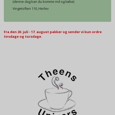
(denne dag kan du komme ind og købe)
Vingetoften 110, Herlev
Fra den 20. juli - 17. august pakker og sender vi kun ordre
tirsdage og torsdage.