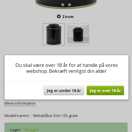
Zoom
Metaldåse Sort 125 gram
Du skal være over 18 år for at handle på vores
webshop. Bekræft venligst din alder
0
anmeldelser
Skriv anmeldelse
35,00 DKK
Jeg er under 18 år
Jeg er over 18 år
Skøn rund metaldåse i sort som kan indeholde 125 gram the.
Mere information
Model/varenr.:
Metaldåse Sort 125 gram
Lager:
På lager